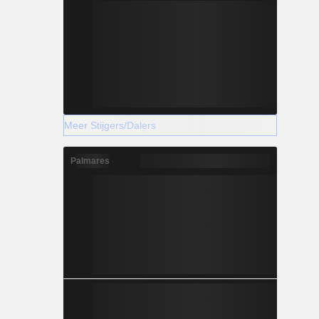
Meer Stijgers/Dalers
Palmares