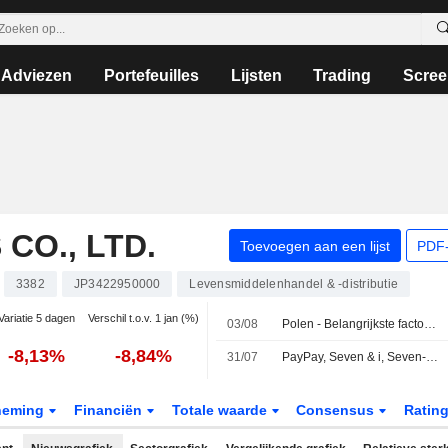
Adviezen
Portefeuilles
Lijsten
Trading
Scree
CO., LTD.
Toevoegen aan een lijst
PDF-
3382
JP3422950000
Levensmiddelenhandel & -distributie
Variatie 5 dagen
Verschil t.o.v. 1 jan (%)
03/08
Polen - Belangrijkste factoren om op te letten op 3 augustus
-8,13%
-8,84%
31/07
PayPay, Seven & i, Seven-Eleven Japan, Softbank en Ly Corporation sluiten strategische alliantie voor digitale innovatie in Japanse retail
neming
Financiën
Totale waarde
Consensus
Ratin