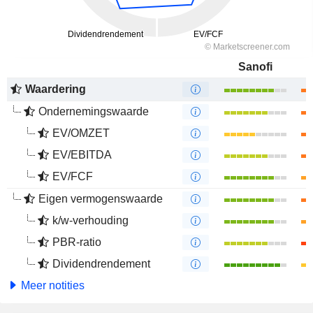
Sanofi
Waardering
Ondernemingswaarde
EV/OMZET
EV/EBITDA
EV/FCF
Eigen vermogenswaarde
k/w-verhouding
PBR-ratio
Dividendrendement
Meer notities