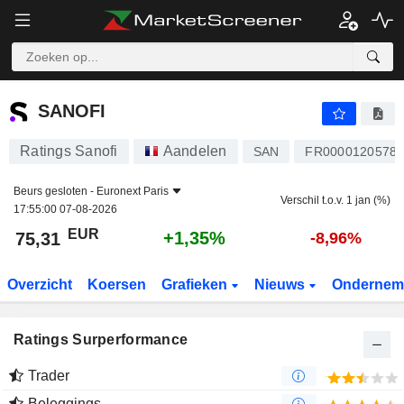
SANOFI
75,31
€
+1,35%
SANOFI
Ratings Sanofi
Aandelen
SAN
FR0000120578
Beurs gesloten -
Euronext Paris
Verschil t.o.v. 1 jan (%)
17:55:00 07-08-2026
EUR
+1,35%
75,31
-8,96%
Overzicht
Koersen
Grafieken
Nieuws
Ondernem
Ratings Surperformance
Trader
Beleggings