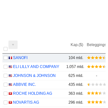
Kap.($)
Beleggings
SANOFI
104 mld.
ELI LILLY AND COMPANY
1.057 mld.
JOHNSON & JOHNSON
625 mld.
-
ABBVIE INC.
435 mld.
ROCHE HOLDING AG
363 mld.
NOVARTIS AG
296 mld.