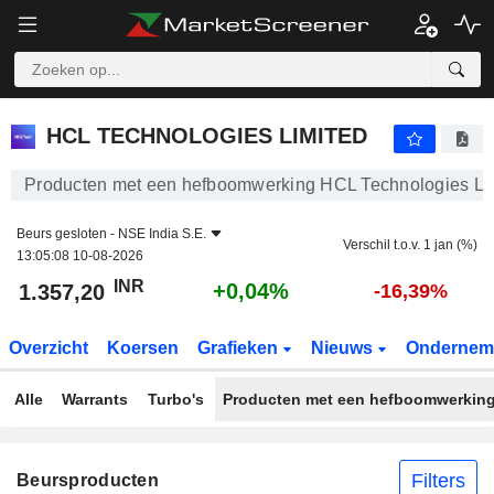
HCL TECHNOLOGIES LIMITED
1.357,20
₹
+0,04%
HCL TECHNOLOGIES LIMITED
Producten met een hefboomwerking HCL Technologies Li
Beurs gesloten -
NSE India S.E.
Verschil t.o.v. 1 jan (%)
13:05:08 10-08-2026
INR
+0,04%
1.357,20
-16,39%
Overzicht
Koersen
Grafieken
Nieuws
Ondernem
Alle
Warrants
Turbo's
Producten met een hefboomwerkin
Filters
Beursproducten