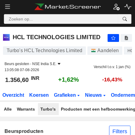
HCL TECHNOLOGIES LIMITED
1.356,60
₹
+1,62%
HCL TECHNOLOGIES LIMITED
Turbo's HCL Technologies Limited
Aandelen
HC
Beurs gesloten -
NSE India S.E.
Verschil t.o.v. 1 jan (%)
13:05:08 07-08-2026
INR
+1,62%
1.356,60
-16,43%
Overzicht
Koersen
Grafieken
Nieuws
Ondernem
Alle
Warrants
Turbo's
Producten met een hefboomwerkin
Filters
Beursproducten