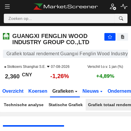
GUANGXI FENGLIN WOOD INDUSTRY GROUP CO.,LTD
2,360
¥
-1,26%
GUANGXI FENGLIN WOOD
INDUSTRY GROUP CO.,LTD
Grafiek totaal rendement Guangxi Fenglin Wood Industry 
Slotkoers
Shanghai S.E.
07-08-2026
Verschil t.o.v. 1 jan (%)
CNY
-1,26%
2,360
+4,89%
Overzicht
Koersen
Grafieken
Nieuws
Ondernem
Technische analyse
Statische Grafiek
Grafiek totaal rende