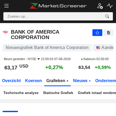
BANK OF AMERICA CORPORATION
63,17
$
+0,27%
BANK OF AMERICA
CORPORATION
Nieuwsgrafiek Bank of America Corporation
Aandel
Beurs gesloten -
NYSE
22:00:03 07-08-2026
Nabeurs
02:00:00
USD
+0,27%
63,17
63,54
+0,59%
Overzicht
Koersen
Grafieken
Nieuws
Ondernem
Technische analyse
Statische Grafiek
Grafiek totaal rende