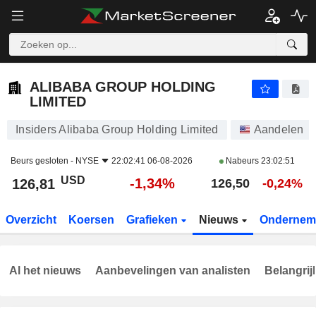
ALIBABA GROUP HOLDING LIMITED
126,81
$
-1,34%
ALIBABA GROUP HOLDING
LIMITED
Insiders Alibaba Group Holding Limited
Aandelen
Beurs gesloten -
NYSE
22:02:41 06-08-2026
Nabeurs
23:02:51
USD
-1,34%
126,81
126,50
-0,24%
Overzicht
Koersen
Grafieken
Nieuws
Ondernem
Al het nieuws
Aanbevelingen van analisten
Belangrij