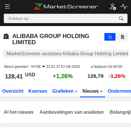
ALIBABA GROUP HOLDING LIMITED
128,41
$
+1,26%
ALIBABA GROUP HOLDING
LIMITED
MarketScreener-analyses Alibaba Group Holding Limited
Beurs gesloten -
NYSE
22:01:37 07-08-2026
Nabeurs
02:00:00
USD
+1,26%
128,41
126,79
-1,26%
Overzicht
Koersen
Grafieken
Nieuws
Ondernem
Al het nieuws
Aanbevelingen van analisten
Belangrij