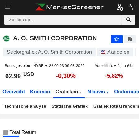
A. O. SMITH CORPORATION
62,99
$
-0,30%
A. O. SMITH CORPORATION
Sectorgrafiek A. O. Smith Corporation
Aandelen
Beurs gesloten -
NYSE
22:00:03 06-08-2026
Verschil t.o.v. 1 jan (%)
USD
-0,30%
62,99
-5,82%
Overzicht
Koersen
Grafieken
Nieuws
Ondernem
Technische analyse
Statische Grafiek
Grafiek totaal rende
Total Return