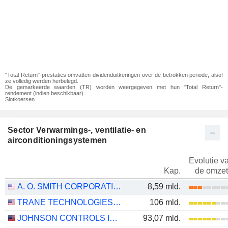
"Total Return"-prestaties omvatten dividenduitkeringen over de betrokken periode, alsof
ze volledig werden herbelegd.
De gemarkeerde waarden (TR) worden weergegeven met hun "Total Return"-
rendement (indien beschikbaar).
Slotkoersen
Sector Verwarmings-, ventilatie- en
airconditioningsystemen
Evolutie v
Kap.
de omzet
A. O. SMITH CORPORATION
8,59 mld.
TRANE TECHNOLOGIES PLC
106 mld.
JOHNSON CONTROLS INTERNATIONAL PLC
93,07 mld.