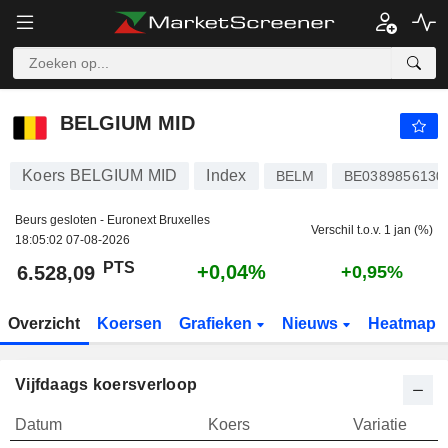
BELGIUM MID
6.528,09
PTS
+0,04%
BELGIUM MID
Koers BELGIUM MID
Index
BELM
BE0389856130
Beurs gesloten - Euronext Bruxelles
Verschil t.o.v. 1 jan (%)
18:05:02 07-08-2026
PTS
+0,04%
6.528,09
+0,95%
Overzicht
Koersen
Grafieken
Nieuws
Heatmap
Vijfdaags koersverloop
Datum
Koers
Variatie