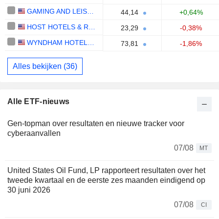
GAMING AND LEISURE PROPERTIES, INC.
44,14
+0,64%
HOST HOTELS & RESORTS, INC.
23,29
-0,38%
WYNDHAM HOTELS & RESORTS, INC.
73,81
-1,86%
Alles bekijken (36)
Alle ETF-nieuws
Gen-topman over resultaten en nieuwe tracker voor
cyberaanvallen
07/08
MT
United States Oil Fund, LP rapporteert resultaten over het
tweede kwartaal en de eerste zes maanden eindigend op
30 juni 2026
07/08
CI