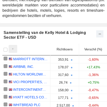
wereldwijde markten voor particuliere accommodaties) en
bedrijven die hotels, motels, logies, resorts en timeshare-
eigendommen bezitten of verhuren.
Samenstelling van de Kelly Hotel & Lodging
Sector ETF - USD
Richtkoers
Verschil (%)
MARRIOTT INTERNATIONAL, INC.
353,91
-1,60%
AIRBNB, INC.
178,07
+17,43%
HILTON WORLDWIDE HOLDINGS INC.
317,60
-1,36%
VICI PROPERTIES, INC.
26,74
+0,75%
INTERCONTINENTAL HOTELS GROUP PLC
158,00
-0,47%
HYATT HOTELS CORPORATION
177,71
-0,65%
WHITBREAD PLC
2.517,00
-0,44%