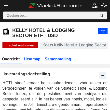
-.-
KELLY HOTEL & LODGING SECTOR ETF - USD
-
$
-
%
KELLY HOTEL & LODGING
SECTOR ETF - USD
Koers Kelly Hotel & Lodging Sector 
Inactief instrument
Overzicht
Heatmap
Samenstelling
Investeringsdoelstelling
HOTL streeft ernaar het totaalrendement, vóór kosten en
vergoedingen, te volgen van de Strategic Hotel & Lodging
Sector Index, die de prestaties meet van bedrijven die
gespecialiseerd zijn in het beheer van hotels, motel, logies,
woningen en/of timeshare-eigendommen, operationele
diensten, met inbegrip van diensten van logiesplatforms (bv.