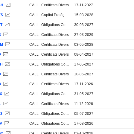
6H
CALL
Certificats Divers
17-11-2027
YS
CALL
Capital Protégé 100%
15-03-2028
UT
CALL
Obligations Convertibles
30-03-2027
8
CALL
Certificats Divers
27-03-2029
4M
CALL
Certificats Divers
03-05-2028
0
CALL
Certificats Divers
08-04-2027
7H
CALL
Obligations Convertibles
17-05-2027
0
CALL
Certificats Divers
10-05-2027
8
CALL
Certificats Divers
17-11-2026
8X
CALL
Obligations Convertibles
31-05-2027
1
CALL
Certificats Divers
11-12-2026
J3
CALL
Obligations Convertibles
05-07-2027
5V
CALL
Obligations Convertibles
17-08-2026
QQ
CALL
Certificats Divers
02-10-2028