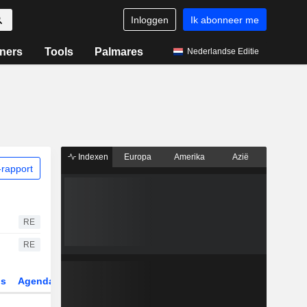
Inloggen
Ik abonneer me
ners
Tools
Palmares
Nederlandse Editie
Indexen
Europa
Amerika
Azië
rapport
RE
RE
gs
Agenda
Sector
Derivaten
ETF's