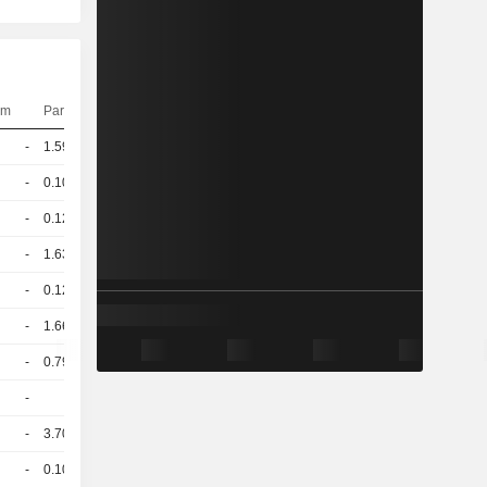
om
Pariteit
Koers
-
1.592
49,29
EUR
-
0.104
729,11
EUR
-
0.129
587,08
EUR
-
1.639
48,14
EUR
-
0.125
796,57
EUR
-
1.664
44,79
EUR
-
0.799
49,50
EUR
-
1
97,30
EUR
-
3.709
99,60
EUR
-
0.103
973,01
EUR