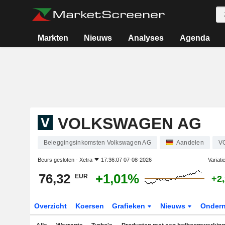
Markten
Nieuws
Analyses
Agenda
VOLKSWAGEN AG
Beleggingsinkomsten Volkswagen AG
Aandelen
V
Beurs gesloten -
Xetra
17:36:07 07-08-2026
Variati
76,32
+1,01%
EUR
+2
Overzicht
Koersen
Grafieken
Nieuws
Onder