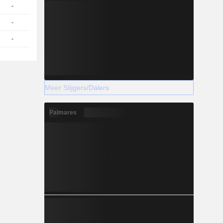
-
1
76,25
EUR
-
1
76,25
EUR
-
1
75,47
EUR
Meer Stijgers/Dalers
Palmares