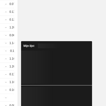
-
0.078
918,53
EUR
-
0.114
1.001,00
EUR
-
0.123
830,66
EUR
-
1.208
67,40
EUR
-
0.069
914,86
EUR
-
1.145
20,35
EUR
Mijn lijst
-
0.12
82,30
EUR
-
1.167
80,10
EUR
-
1.202
71,10
EUR
-
0.114
861,32
EUR
-
1.109
25,20
EUR
-
0.107
902,93
EUR
-
1
100 / 99.2
-
0.095
96,19
EUR