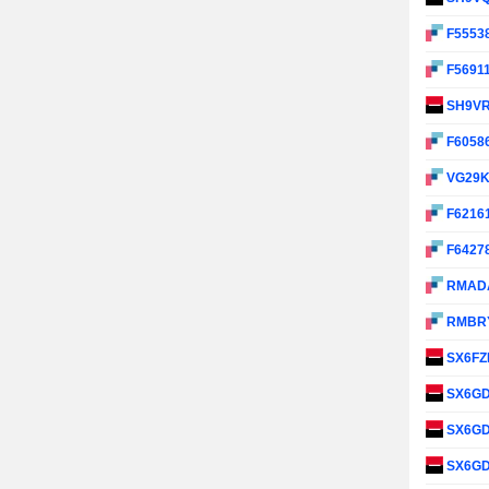
F5553
F5691
SH9V
F6058
VG29
F6216
F6427
RMAD
RMBR
SX6F
SX6G
SX6G
SX6G