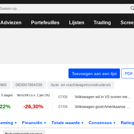
Adviezen
Portefeuilles
Lijsten
Trading
Scree
Toevoegen aan een lijst
PDF-
OW3
DE0007664039
Auto- en vrachtwagenconstructeurs
e 5 dagen
Verschil t.o.v. 1 jan (%)
07/08
Volkswagen wil in VS scoren met pick-ups - verkoopdirecteur Audi stapt over naar Amerikaanse tak
,22%
-26,30%
07/08
Volkswagen gooit Amerikaanse strategie om met plannen voor pick-up, aldus bron
neming
Financiën
Totale waarde
Consensus
Ratin