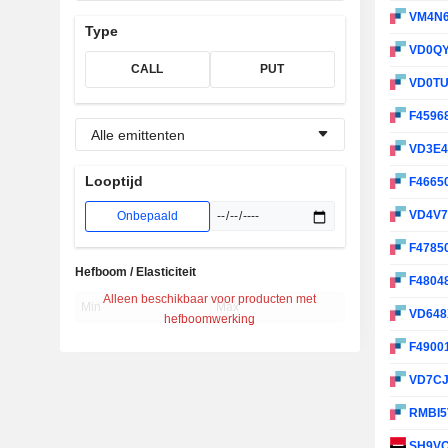
VM4N
Type
VD0Q
CALL
PUT
VD0T
F4596
Alle emittenten
VD3E
Looptijd
F4665
VD4V
Onbepaald
F4785
Hefboom / Elasticiteit
F4804
Alleen beschikbaar voor producten met
VD64
hefboomwerking
F4900
VD7C
RMBI
SH9V