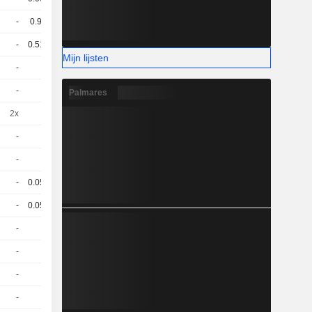
-
0.92
8,140
EUR
-
0.511
91,00
EUR
Mijn lijsten
-
0
98,66
EUR
-
1
99,10
EUR
Palmares
2x
1
77,58
EUR
-
1
47,00
EUR
-
1
66,00
EUR
-
0.058
93.5 / 94.5
-
0.056
101.5 / 102.5
-
1
75,88
EUR
-
1
69,18
EUR
-
1
72,85
EUR
-
1
76,24
EUR