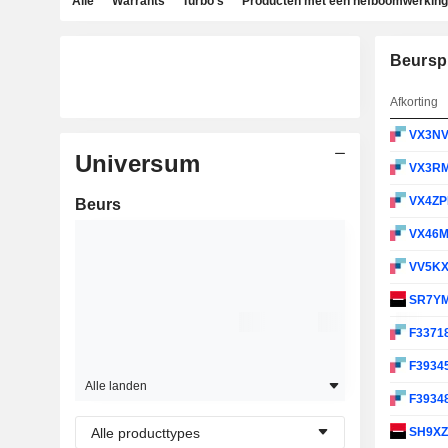
Alle
Warrants
Turbo's
Producten met een hefboomwerking
Beursp
Afkorting
VX3N
Universum
VX3R
VX4Z
Beurs
VX46
VV5K
SR7Y
F3371
F3934
Alle landen
F3934
Alle producttypes
SH9X