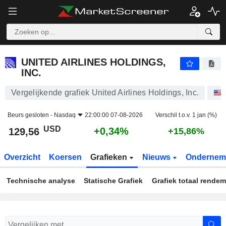
UNITED AIRLINES HOLDINGS, INC.
129,56
$
+0,34%
UNITED AIRLINES HOLDINGS,
INC.
Vergelijkende grafiek United Airlines Holdings, Inc.
Beurs gesloten -
Nasdaq
22:00:00 07-08-2026
Verschil t.o.v. 1 jan (%)
USD
+0,34%
129,56
+15,86%
Overzicht
Koersen
Grafieken
Nieuws
Ondernem
Technische analyse
Statische Grafiek
Grafiek totaal rende