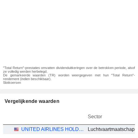
"Total Return"-prestaties omvatten dividenduitkeringen over de betrokken periode, alsof
ze volledig werden herbelegd.
De gemarkeerde waarden (TR) worden weergegeven met hun "Total Return"-
rendement (indien beschikbaar).
Slotkoersen
Vergelijkende waarden
Sector
UNITED AIRLINES HOLDINGS, INC.