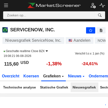
SERVICENOW, INC.
115,60
$
-1,38%
SERVICENOW, INC.
Nieuwsgrafiek ServiceNow, Inc.
Aandelen
NOW
Geschatte realtime
Cboe BZX
Verschil t.o.v. 1 jan (%)
19:08:21 06-08-2026
USD
-1,38%
115,60
-24,61%
Overzicht
Koersen
Grafieken
Nieuws
Ondernem
Technische analyse
Statische Grafiek
Nieuwsgrafiek
Sect