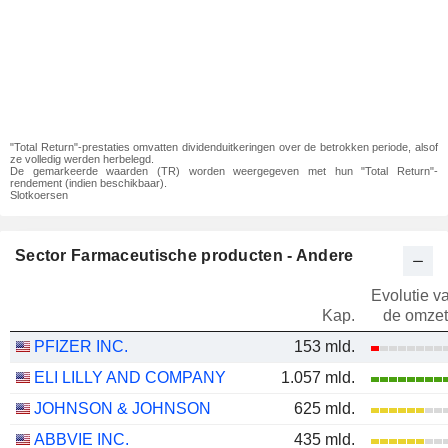
"Total Return"-prestaties omvatten dividenduitkeringen over de betrokken periode, alsof
ze volledig werden herbelegd.
De gemarkeerde waarden (TR) worden weergegeven met hun "Total Return"-
rendement (indien beschikbaar).
Slotkoersen
Sector Farmaceutische producten - Andere
Evolutie v
Kap.
de omzet
PFIZER INC.
153 mld.
ELI LILLY AND COMPANY
1.057 mld.
JOHNSON & JOHNSON
625 mld.
ABBVIE INC.
435 mld.