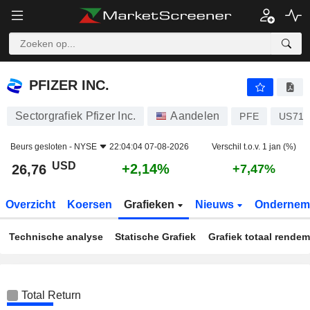
PFIZER INC.
26,76
$
+2,14%
PFIZER INC.
Sectorgrafiek Pfizer Inc.
Aandelen
PFE
US717
Beurs gesloten -
NYSE
22:04:04 07-08-2026
Verschil t.o.v. 1 jan (%)
USD
+2,14%
26,76
+7,47%
Overzicht
Koersen
Grafieken
Nieuws
Ondernem
Technische analyse
Statische Grafiek
Grafiek totaal rende
Total Return