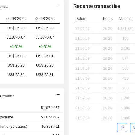
Recente transacties
 NYSE
06-08-2026
06-08-2026
Datum
Koers
Volume
US$ 26,20
US$
26,20
22:04:42
26,20
4.881.331
51.074.467
51.074.467
21:59:59
26,20
100
+1,51%
+1,51%
21:59:59
26,20
2.191
US$ 26,01
US$ 26,01
21:59:59
26,20
874
US$ 26,20
US$ 26,20
21:59:59
26,20
500
US$ 25,81
US$ 25,81
21:59:59
26,20
400
21:59:59
26,20
200
s
markten
21:59:59
26,20
1.200
51.074.467
21:59:59
26,20
1.000
gvolume
51.074.467
21:59:59
26,20
1.800
lume (20 daags)
40.868.411