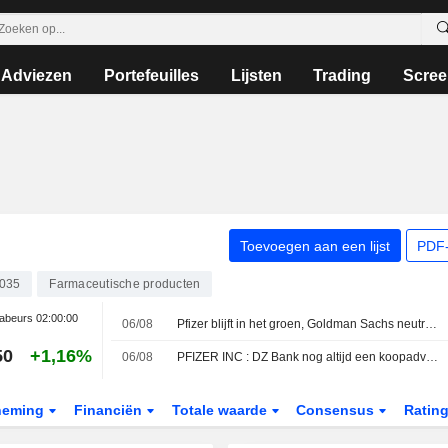
Adviezen
Portefeuilles
Lijsten
Trading
Scree
Toevoegen aan een lijst
PDF-
035
Farmaceutische producten
abeurs
02:00:00
06/08
Pfizer blijft in het groen, Goldman Sachs neutraal
50
+1,16%
06/08
PFIZER INC : DZ Bank nog altijd een koopadvies
neming
Financiën
Totale waarde
Consensus
Ratin