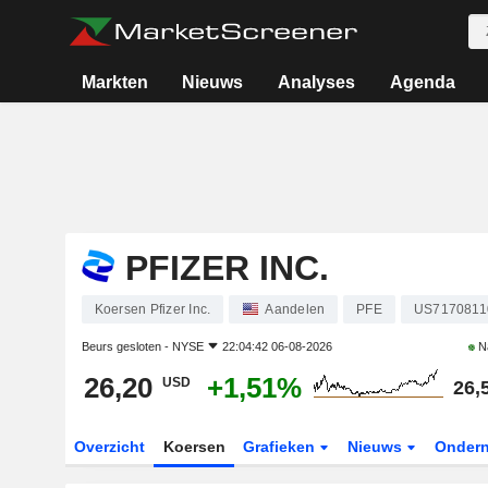
Markten
Nieuws
Analyses
Agenda
PFIZER INC.
Koersen Pfizer Inc.
Aandelen
PFE
US7170811
Beurs gesloten -
NYSE
22:04:42 06-08-2026
N
26,20
+1,51%
USD
26,
Overzicht
Koersen
Grafieken
Nieuws
Onder