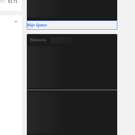
61,71
Mijn lijsten
Palmares