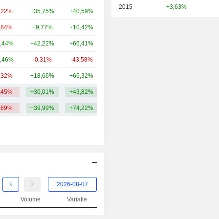
2015
+3,63%
,22%
+35,75%
+40,59%
293 mld.
2014
+1,70%
,84%
+9,77%
+10,42%
247 mld.
2013
+22,13%
,44%
+42,22%
+66,41%
219 mld.
2012
+15,89%
,46%
-0,31%
-43,58%
200 mld.
2011
+23,59%
,32%
+18,66%
+66,32%
162 mld.
2010
-3,74%
,45%
+30,01%
+43,82%
374,16 mld.
2009
+2,71%
,69%
+39,99%
+74,22%
2008
-22,09%
2007
-12,24%
2006
+11,06%
2005
-13,28%
2004
-23,89%
Volume
Variatie
2003
+15,57%
2002
-23,29%