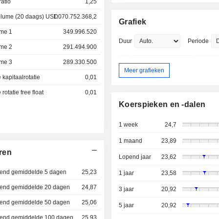
atio
1,25
lume (20 daags) USD
1.070.752.368,2
Grafiek
me 1
349.996.520
Duur
Periode
me 2
291.494.900
me 3
289.330.500
Meer grafieken
kapitaalrotatie
0,01
otatie free float
0,01
Koerspieken en -dalen
1 week
24,7
1 maand
23,89
ren
Lopend jaar
23,62
dend gemiddelde 5 dagen
25,23
1 jaar
23,58
jdend gemiddelde 20 dagen
24,87
3 jaar
20,92
jdend gemiddelde 50 dagen
25,06
5 jaar
20,92
jdend gemiddelde 100 dagen
25,93