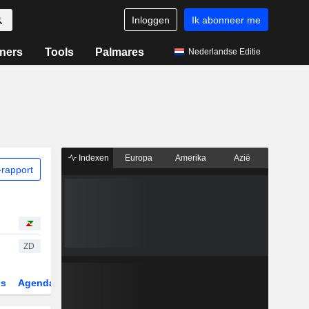
Inloggen
Ik abonneer me
ners
Tools
Palmares
Nederlandse Editie
Indexen
Europa
Amerika
Azië
rapport
ZD
gs
Agenda
Sector
Derivaten
ETF's