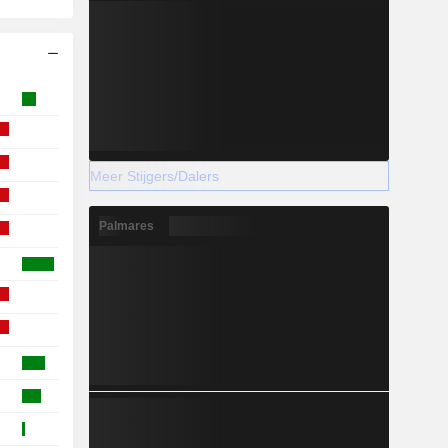
Meer Stijgers/Dalers
Palmares