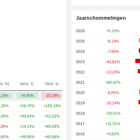
Jaarschommelingen
2026
+5,22%
2025
-6,14%
2024
-7,85%
2023
-43,81%
2022
-13,23%
2021
+60,42%
ia. 5d.
Varia. 1j.
Varia. 3j.
Kap.($)
2020
-6,05%
,18%
+9,49%
-25,19%
149 mld.
2019
-10,24%
,20%
+59,70%
+165,18%
1.062 mld.
2018
+20,51%
,45%
+50,64%
+52,02%
619 mld.
2017
+11,51%
,26%
+24,23%
+65,08%
431 mld.
2016
+0,62%
,60%
+49,90%
+40,99%
358 mld.