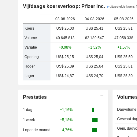
Vijfdaags koersverloop: Pfizer Inc.
uitgestelde koers
03-08-2026
04-08-2026
05-08-2026
Koers
US$ 25,03
US$ 25,41
US$ 25,81
Volume
40.645.813
62.189.547
47.058.338
Variatie
+0,08%
+1,52%
+1,57%
Opening
US$ 25,15
US$ 25,04
US$ 25,50
Hoger
US$ 25,39
US$ 25,64
US$ 25,81
Lager
US$ 24,87
US$ 24,70
US$ 25,30
Prestaties
Volume
Dagvolume
1 dag
+1,16%
Geschat da
1 week
+5,18%
Gem. dagvo
Lopende maand
+4,76%