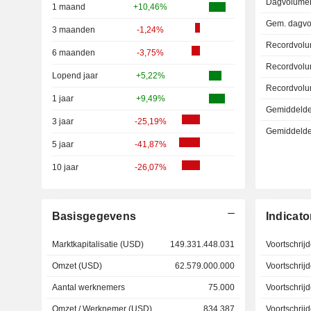
Dagvolumer
1 maand
+10,46%
Gem. dagvo
3 maanden
-1,24%
Recordvolu
6 maanden
-3,75%
Recordvolu
Lopend jaar
+5,22%
Recordvolu
1 jaar
+9,49%
Gemiddelde 
3 jaar
-25,19%
Gemiddelde r
5 jaar
-41,87%
10 jaar
-26,07%
Basisgegevens
Indicato
Marktkapitalisatie (USD)
149.331.448.031
Voortschrij
Omzet (USD)
62.579.000.000
Voortschri
Aantal werknemers
75.000
Voortschri
Omzet / Werknemer (USD)
834.387
Voortschri