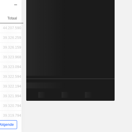
Totaal
44.207.590
39.326.259
39.326.159
39.323.968
39.323.094
39.322.594
39.322.194
39.321.994
39.320.794
39.319.794
Volgende