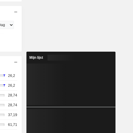
Mijn lijst
26,2
26,2
28,74
28,74
37,19
61,71