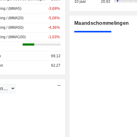
10 jaar
20,92
ing / (MMA5)
-3,69%
ing / (MMA20)
-5,06%
Maandschommelingen
ing / (MMA50)
-4,36%
ding / (MMA100)
-1,03%
n
69,12
en
62,27