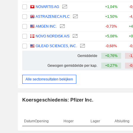
NOVARTIS AG
+1,04%
-0
ASTRAZENECA PLC
+1,50%
-4
AMGEN INC.
-0,73%
+4
NOVO NORDISK A/S
+5,08%
+0
GILEAD SCIENCES, INC.
-0,68%
-0
Gemiddelde
+0,76%
-1
Gewogen gemiddelde per kap.
+0,27%
-0
Alle sectorresultaten bekijken
Koersgeschiedenis: Pfizer Inc.
Datum
Opening
Hoger
Lager
Afsluiting