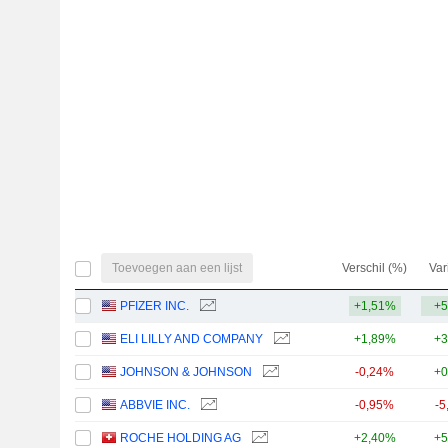
Toevoegen aan een lijst
Verschil (%)
Var
PFIZER INC.
+1,51%
+5
ELI LILLY AND COMPANY
+1,89%
+3
JOHNSON & JOHNSON
-0,24%
+0
ABBVIE INC.
-0,95%
-5
ROCHE HOLDING AG
+2,40%
+5