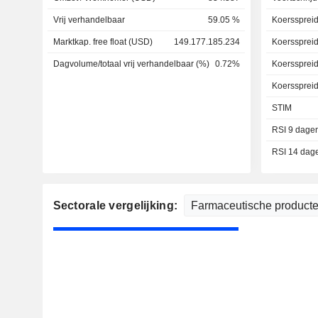
Vrij verhandelbaar
59.05 %
Koersspreid
Marktkap. free float (USD)
149.177.185.234
Koersspreid
Dagvolume/totaal vrij verhandelbaar (%)
0.72%
Koersspreid
Koerssprei
STIM
RSI 9 dage
RSI 14 dag
Sectorale vergelijking: