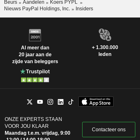
Beurs
Aandelen
Koers PYPL
Nieuws PayPal Holdings, Inc.
Insiders
+ 1.300.000
Al meer dan
leden
20 jaar aan de
zijde van beleggers
ONZE EXPERTS STAAN
VOOR JOU KLAAR
Contacteer ons
Maandag t.e.m. vrijdag, 9:00
-12:00 / 14:00-18:00