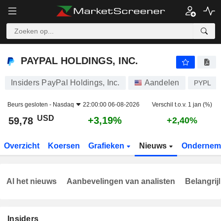
PAYPAL HOLDINGS, INC.
59,78
$
+3,19%
PAYPAL HOLDINGS, INC.
Insiders PayPal Holdings, Inc.
Aandelen
PYPL
Beurs gesloten -
Nasdaq
22:00:00 06-08-2026
Verschil t.o.v. 1 jan (%)
USD
+3,19%
59,78
+2,40%
Overzicht
Koersen
Grafieken
Nieuws
Ondernem
Al het nieuws
Aanbevelingen van analisten
Belangrij
Insiders