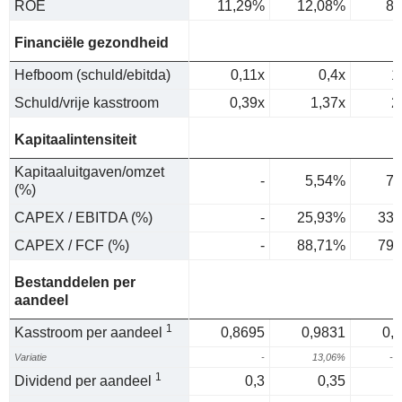
ROE
11,29%
12,08%
8,
Financiële gezondheid
Hefboom (schuld/ebitda)
0,11x
0,4x
1
Schuld/vrije kasstroom
0,39x
1,37x
2
Kapitaalintensiteit
Kapitaaluitgaven/omzet
-
5,54%
7,
(%)
CAPEX / EBITDA (%)
-
25,93%
33,
CAPEX / FCF (%)
-
88,71%
79,
Bestanddelen per
aandeel
1
Kasstroom per aandeel
0,8695
0,9831
0,
Variatie
-
13,06%
-2
1
Dividend per aandeel
0,3
0,35