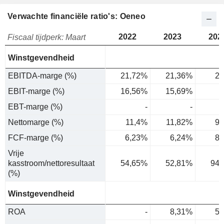
Verwachte financiële ratio's: Oeneo
2022
2023
202
Fiscaal tijdperk: Maart
Winstgevendheid
EBITDA-marge (%)
21,72%
21,36%
20
EBIT-marge (%)
16,56%
15,69%
EBT-marge (%)
-
-
Nettomarge (%)
11,4%
11,82%
9,
FCF-marge (%)
6,23%
6,24%
8,
Vrije
kasstroom/nettoresultaat
54,65%
52,81%
94,
(%)
Winstgevendheid
ROA
-
8,31%
5,