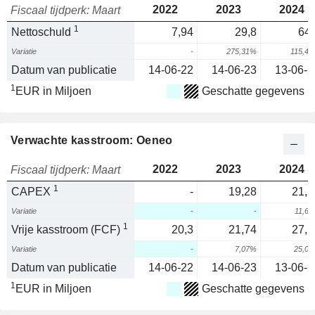
2022
2023
2024
Fiscaal tijdperk: Maart
1
Nettoschuld
7,94
29,8
64,
Variatie
-
275,31%
115,4
Datum van publicatie
14-06-22
14-06-23
13-06-2
1
EUR in Miljoen
Geschatte gegevens
Verwachte kasstroom: Oeneo
2022
2023
2024
Fiscaal tijdperk: Maart
1
CAPEX
-
19,28
21,5
Variatie
-
-
11,6
1
Vrije kasstroom (FCF)
20,3
21,74
27,1
Variatie
-
7,07%
25,0
Datum van publicatie
14-06-22
14-06-23
13-06-2
1
EUR in Miljoen
Geschatte gegevens