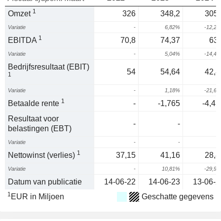
1
Omzet
326
348,2
305,
Variatie
-
6,82%
-12,2
1
EBITDA
70,8
74,37
63,
Variatie
-
5,04%
-14,4
Bedrijfsresultaat (EBIT)
54
54,64
42,8
1
Variatie
-
1,18%
-21,6
1
Betaalde rente
-
-1,765
-4,45
Resultaat voor
-
-
belastingen (EBT)
Variatie
-
-
1
Nettowinst (verlies)
37,15
41,16
28,8
Variatie
-
10,81%
-29,9
Datum van publicatie
14-06-22
14-06-23
13-06-2
1
EUR in Miljoen
Geschatte gegevens