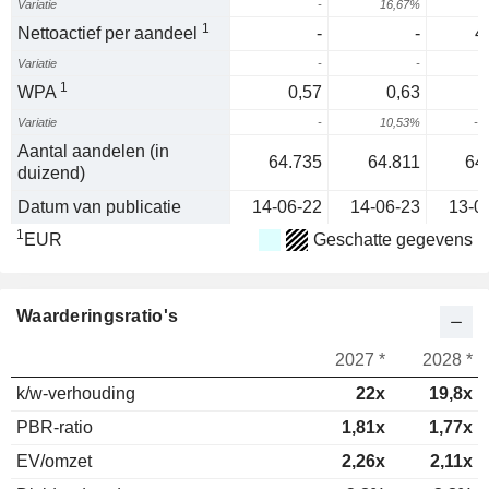
Variatie
-
16,67%
1
Nettoactief per aandeel
-
-
4
Variatie
-
-
1
WPA
0,57
0,63
Variatie
-
10,53%
-2
Aantal aandelen (in
64.735
64.811
64
duizend)
Datum van publicatie
14-06-22
14-06-23
13-0
1
EUR
Geschatte gegevens
Waarderingsratio's
2027 *
2028 *
k/w-verhouding
22x
19,8x
PBR-ratio
1,81x
1,77x
EV/omzet
2,26x
2,11x