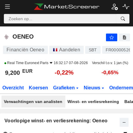
OENEO
9,200
€
-0,22%
OENEO
Financiën Oeneo
Aandelen
SBT
FR00000526
Real Time
Euronext Paris
16:32:17 07-08-2026
Verschil t.o.v. 1 jan (%)
EUR
-0,22%
9,200
-0,65%
Overzicht
Koersen
Grafieken
Nieuws
Ondernem
Verwachtingen van analisten
Winst- en verliesrekening
Bal
Voorlopige winst- en verliesrekening: Oeneo