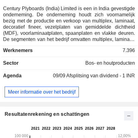
Century Plyboards (India) Limited is een in India gevestigde
onderneming. De onderneming houdt zich voornamelijk
bezig met de productie en verkoop van multiplex, laminaat,
decoratief fineer, vezelplaten van gemiddelde dichtheid
(MDF), voorlaminaatplaten, spaanplaten en vlakke deuren.
De segmenten van het bedrijf omvatten multiplex, laminaat,
MDF, gewone spaanplaat (PPB), CFS-diensten en overige
Werknemers
7.396
activiteiten. Het multiplexsegment levert multiplex, blokplaat,
fineer en hout. Het laminaatsegment levert decoratieve
Sector
Bos- en houtproducten
laminaten. Het MDF-segment biedt gewone en
voorlaminaatvezelplaten van gemiddelde dichtheid aan. Het
Agenda
09/09
Afsplitsing van dividend - 1 INR
PPB-segment levert gewone en voorlaminaatspaanplaten.
Het segment CFS-diensten levert diensten op het gebied
van containerfreightstations. Het segment Overige houdt
Meer informatie over het bedrijf
zich voornamelijk bezig met de handel in chemicaliën en
moderne paneelproducten. Het bedrijf beschikt over
productiefaciliteiten in de buurt van Kolkata, Karnal,
Guwahati, Hoshiarpur, Kandla en Chennai. Tot de
Resultatenrekening en schattingen
dochterondernemingen van het bedrijf behoren Century
Panels Ltd, Century MDF Ltd., Century Infra Ltd. en andere.