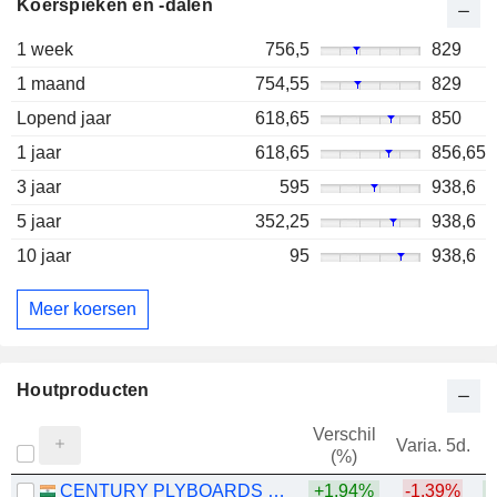
Koerspieken en -dalen
1 week
756,5
829
1 maand
754,55
829
Lopend jaar
618,65
850
1 jaar
618,65
856,65
3 jaar
595
938,6
5 jaar
352,25
938,6
10 jaar
95
938,6
Meer koersen
Houtproducten
Verschil
Varia. 5d.
V
(%)
CENTURY PLYBOARDS (INDIA) LIMITED
+1,94%
-1,39%