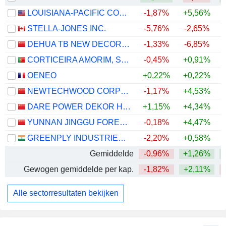
LOUISIANA-PACIFIC CORPORATION
-1,87%
+5,56%
STELLA-JONES INC.
-5,76%
-2,65%
DEHUA TB NEW DECORATION MATERIAL CO.,LTD
-1,33%
-6,85%
+
CORTICEIRA AMORIM, SGPS, S.A.
-0,45%
+0,91%
OENEO
+0,22%
+0,22%
NEWTECHWOOD CORPORATION
-1,17%
+4,53%
+
DARE POWER DEKOR HOME CO.,LTD.
+1,15%
+4,34%
YUNNAN JINGGU FORESTRY CO.,LTD
-0,18%
+4,47%
+
GREENPLY INDUSTRIES LIMITED
-2,20%
+0,58%
Gemiddelde
-0,96%
+1,26%
Gewogen gemiddelde per kap.
-1,82%
+2,11%
Alle sectorresultaten bekijken