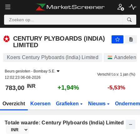
CENTURY PLYBOARDS (INDIA) LIMITED
783,00
₹
+1,94%
CENTURY PLYBOARDS (INDIA)
LIMITED
Koers Century Plyboards (India) Limited
Aandelen
Beurs gesloten -
Bombay S.E.
Verschil t.o.v. 1 jan (%)
12:02:23 06-08-2026
INR
+1,94%
783,00
-5,53%
Overzicht
Koersen
Grafieken
Nieuws
Ondernem
Totale waarde: Century Plyboards (India) Limited