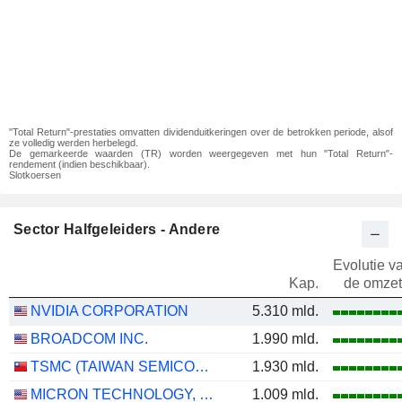
"Total Return"-prestaties omvatten dividenduitkeringen over de betrokken periode, alsof
ze volledig werden herbelegd.
De gemarkeerde waarden (TR) worden weergegeven met hun "Total Return"-
rendement (indien beschikbaar).
Slotkoersen
Sector Halfgeleiders - Andere
Evolutie v
Kap.
de omzet
NVIDIA CORPORATION
5.310 mld.
BROADCOM INC.
1.990 mld.
TSMC (TAIWAN SEMICONDUCTOR MANUFACTURING COMPANY)
1.930 mld.
MICRON TECHNOLOGY, INC.
1.009 mld.