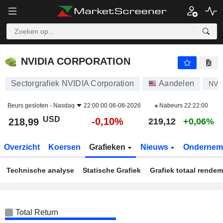
NVIDIA CORPORATION
218,99
$
-0,10%
NVIDIA CORPORATION
Sectorgrafiek NVIDIA Corporation
Aandelen
NV
Beurs gesloten -
Nasdaq
22:00:00 06-08-2026
Nabeurs
22:22:00
USD
-0,10%
218,99
219,12
+0,06%
Overzicht
Koersen
Grafieken
Nieuws
Ondernem
Technische analyse
Statische Grafiek
Grafiek totaal rende
Total Return