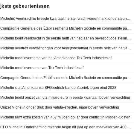
ijkste gebeurtenissen
Michelin: Veerkrachtig tweede kwartaal, herstel vrachtwagenmarkt ondersteunt prestaties in tweede helft
Compagnie Générale des Établissements Michelin Société en commandite par actions rapporteert resultaten over het eerste halfjaar eindigend op 30 juni 2026
Michelin toont veerkracht in de eerste helft van het jaar en bevestigt doelstellingen
Michelin overtreft verwachtingen voor bedrijfsresultaat in eerste helft van het jaar en bevestigt vooruitzichten voor 2026
Michelin rondt overname van het Amerikaanse Tex Tech Industries af
Michelin rondt overname van Tex Tech Industries af
Compagnie Generale des Etablissements Michelin Societe en commandite par actions (ENXTPA:ML) heeft de overname van Tex Tech Industries, Inc. van Arlington Management Employees, LLC afgerond.
Michelin sluit Amerikaanse BFGoodrich-bandenfabriek tegen eind 2028
Michelin boekt omzet van 6.2 miljard euro in eerste kwartaal, boven verwachting
Omzet Michelin onder druk door valuta-effecten, maar boven verwachting
Michelin rämt extra kosten van 467 miljoen dollar door conflict in Midden-Oosten
CFO Michelin: Onderneming rekende begin dit jaar op een meevaller van 400 miljoen euro aan grondstofkosten