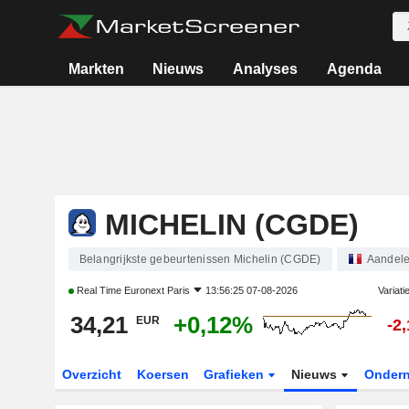
Markten
Nieuws
Analyses
Agenda
MICHELIN (CGDE)
Belangrijkste gebeurtenissen Michelin (CGDE)
Aandel
Real Time
Euronext Paris
13:56:25 07-08-2026
Variati
34,21
+0,12%
EUR
-2
Overzicht
Koersen
Grafieken
Nieuws
Onder