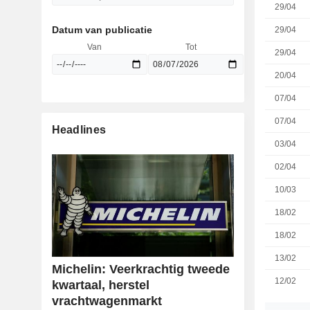
29/04
Datum van publicatie
29/04
Van
Tot
29/04
20/04
07/04
07/04
Headlines
03/04
02/04
10/03
18/02
18/02
13/02
Michelin: Veerkrachtig tweede
12/02
kwartaal, herstel
vrachtwagenmarkt