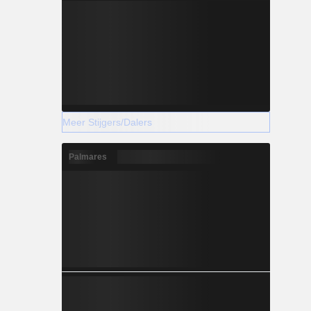
Meer Stijgers/Dalers
Palmares