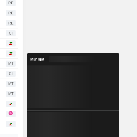
RE
RE
RE
CI
Mijn lijst
MT
CI
MT
MT