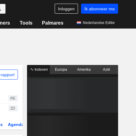
Inloggen
Ik abonneer me
ners
Tools
Palmares
Nederlandse Editie
Indexen
Europa
Amerika
Azië
rapport
RE
ZD
gs
Agenda
Sector
Derivaten
ETF's