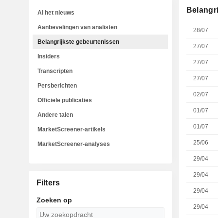
Belangr
Al het nieuws
Aanbevelingen van analisten
28/07
Belangrijkste gebeurtenissen
27/07
Insiders
27/07
Transcripten
27/07
Persberichten
02/07
Officiële publicaties
01/07
Andere talen
01/07
MarketScreener-artikels
25/06
MarketScreener-analyses
29/04
29/04
Filters
29/04
Zoeken op
29/04