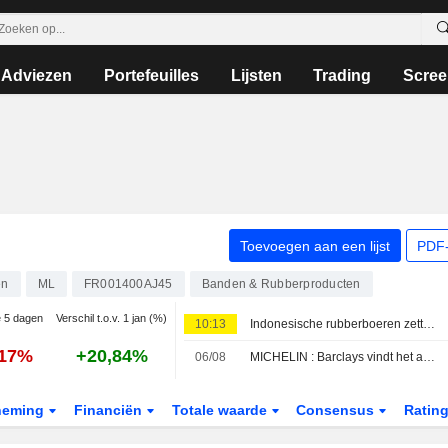
Adviezen
Portefeuilles
Lijsten
Trading
Scree
Toevoegen aan een lijst
PDF-
en
ML
FR001400AJ45
Banden & Rubberproducten
e 5 dagen
Verschil t.o.v. 1 jan (%)
10:13
Indonesische rubberboeren zetten alles in op oliepalm
,17%
+20,84%
06/08
MICHELIN : Barclays vindt het aandeel niet inspirerend
neming
Financiën
Totale waarde
Consensus
Ratin