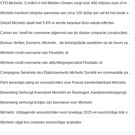
CFO Michelin: Conflict in het Midden-Oosten zorgt voor 400 miljoen euro of meer aan extra kosten voor energie, grondstoffen en logistiek in 2026
Michelin hanteert olieprijs-aanname van circa 100 dollar per vat tot het einde van het jaar, aldus CFO
Omzet Michelin daalt met 5.4% in eerste kwartaal door valuta-effecten
Camso Inc. heeft de overname afgerond van de divisie compacte constructiebanden en rupsbanden van Michelin van Compagnie Générale des Établissements Michelin Société en commandite par actions (ENXTPA:ML).
Bureau Veritas, Exosens, Michelin... de belangrijkste aandelen op de beurs van Parijs vandaag
Michelin rondt overname van Flexitallic af
Michelin rondt overname van afdichtingsspecialist Flexitallic af
Compagnie Générale des Établissements Michelin Société en commandite par actions (ENXTPA:ML) heeft de overname van The Flexitallic Group, Inc. van FGI Acquisition Corp. en anderen afgerond.
Fitch bevestigt rating en vooruitzichten voor Franse bandenfabrikant Michelin
Berenberg Verhoogt Koersdoel Michelin en Ramingen, Aandeleninkoopprogramma's Wegen Zwaarder dan 'Voorzichtige' Vooruitzichten en Gemengd 2025
Berenberg verhoogt lichtjes zijn koersdoel voor Michelin
Michelin: Uitdagende vooruitzichten voor boekjaar 2025 en voorzichtige blik op 2026 gecompenseerd door sterke aandeelhoudersrendementen
Michelin stijgt fors ondanks voorzichtige analisten