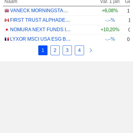
Naam
Var. 1 jan
Gew
VANECK MORNINGSTAR US ESG WIDE MOAT UCITS ETF - USD
+6,08%
1,
FIRST TRUST ALPHADEX U.S. INDUSTRIALS SECTOR INDEX ETF - CAD HEDGED
-.--%
1
NOMURA NEXT FUNDS INTERNATIONAL EQUITY MSCI-KOKUSAI (YEN-HEDGED) ETF - JPY
+10,20%
0
LYXOR MSCI USA ESG BROAD CTB (DR) UCITS ETF - DIST - EUR
-.--%
0,
1
2
3
4