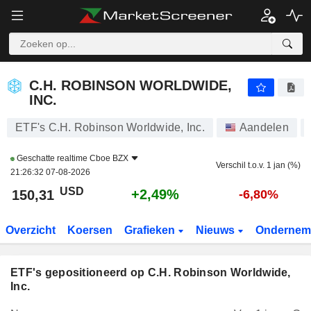
C.H. ROBINSON WORLDWIDE, INC.
150,31
$
+2,49%
C.H. ROBINSON WORLDWIDE,
INC.
ETF's C.H. Robinson Worldwide, Inc.
Aandelen
Geschatte realtime
Cboe BZX
Verschil t.o.v. 1 jan (%)
21:26:32 07-08-2026
USD
+2,49%
150,31
-6,80%
Overzicht
Koersen
Grafieken
Nieuws
Ondernem
ETF's gepositioneerd op C.H. Robinson Worldwide,
Inc.