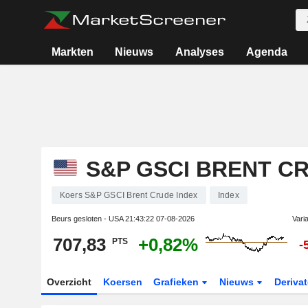
Markten
Nieuws
Analyses
Agenda
S&P GSCI BRENT C
Koers S&P GSCI Brent Crude Index
Index
Beurs gesloten - USA
21:43:22 07-08-2026
Vari
707,83
+0,82%
PTS
-
Overzicht
Koersen
Grafieken
Nieuws
Deriva