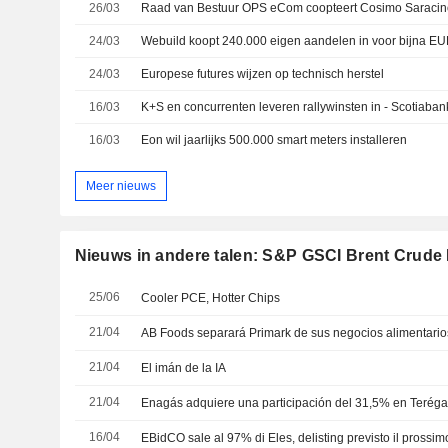
26/03
Raad van Bestuur OPS eCom coopteert Cosimo Saracino 
24/03
Webuild koopt 240.000 eigen aandelen in voor bijna E
24/03
Europese futures wijzen op technisch herstel
16/03
K+S en concurrenten leveren rallywinsten in - Scotiaban
16/03
Eon wil jaarlijks 500.000 smart meters installeren
Meer nieuws
Nieuws in andere talen: S&P GSCI Brent Crude
25/06
Cooler PCE, Hotter Chips
21/04
AB Foods separará Primark de sus negocios alimentario
21/04
El imán de la IA
21/04
16/04
EBidCO sale al 97% di Eles, delisting previsto il prossim