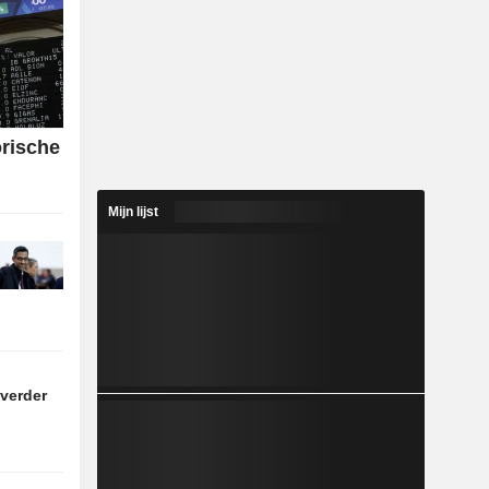
orische
Mijn lijst
 verder