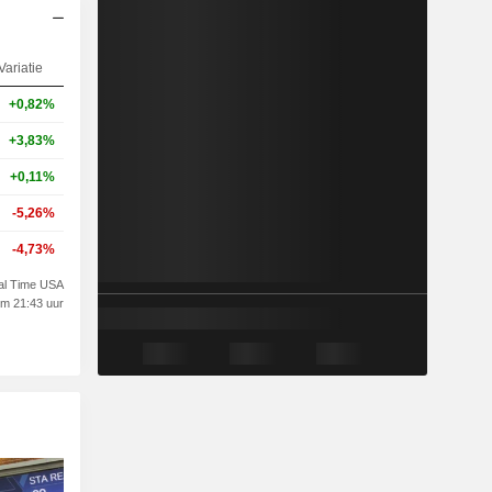
Variatie
+0,82%
+3,83%
+0,11%
-5,26%
-4,73%
l Time USA
om 21:43 uur