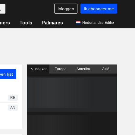
Inloggen
Ik abonneer me
ners
Tools
Palmares
Nederlandse Editie
Indexen
Europa
Amerika
Azië
n lijst
RE
AN