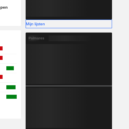
open
Mijn lijsten
Palmares