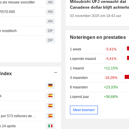
Mitsubishi UFJ verwacht dat
als nieuwe voorzitter
AN
Canadese dollar blijft achterl
UR570.000
AN
03 november 2025 om 18:43 uur
AN
k sceptisch
DP
Noteringen en prestaties
DP
1 week
-5,41%
Lopende maand
-5,41%
1 maand
+12,15%
 Index
3 maanden
-16,26%
6 maanden
+23,33%
s
Lopend jaar
+36,68%
Meer koersen
Enagás adquiere una participación del 31,5% en Teréga por 573 millones de euros
o 24 aprile