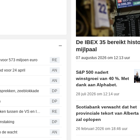
De IBEX 35 bereikt hist
mijlpaal
07 augustus 2026 om 12:13 uur
 voor 573 miljoen euro
RE
d voor 24 april
AN
S&P 500 nadert
winstgroei van 40 %. Met
AN
dank aan Alphabet.
gesprekken, zeeblokkade
DP
28 juli 2026 om 12:14 uur
n
DP
Scotiabank verwacht dat het
IBEX 35 trekt zich terug na het vastlopen van de gesprekken tussen de VS en Iran
RE
provinciale tekort van Alberta
zal oplopen
enstaking
DP
26 februari 2026 om 18:46 uur
n de wacht
AN