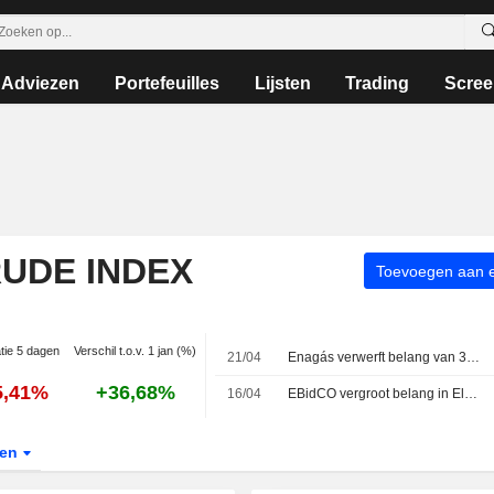
Adviezen
Portefeuilles
Lijsten
Trading
Scree
RUDE INDEX
Toevoegen aan ee
atie 5 dagen
Verschil t.o.v. 1 jan (%)
21/04
Enagás verwerft belang van 31,5% in het Franse Teréga voor 573 miljoen euro
5,41%
+36,68%
16/04
EBidCO vergroot belang in Eles tot 97%, delisting gepland voor 24 april
ten