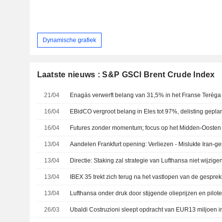
Dynamische grafiek
Laatste nieuws : S&P GSCI Brent Crude Index
21/04
Enagás verwerft belang van 31,5% in het Franse Teréga
16/04
EBidCO vergroot belang in Eles tot 97%, delisting geplan
16/04
Futures zonder momentum; focus op het Midden-Oosten
13/04
Aandelen Frankfurt opening: Verliezen - Mislukte Iran-
13/04
Directie: Staking zal strategie van Lufthansa niet wijzige
13/04
13/04
Lufthansa onder druk door stijgende olieprijzen en pilot
26/03
Ubaldi Costruzioni sleept opdracht van EUR13 miljoen i