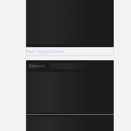
Meer Stijgers/Dalers
Palmares