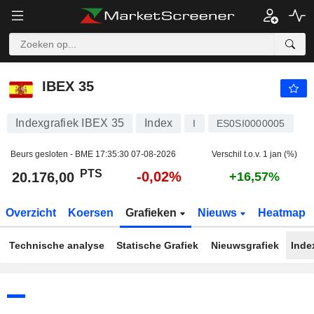
IBEX 35
20.176,00
PTS
-0,02%
IBEX 35
Indexgrafiek IBEX 35
Index
I
ES0SI0000005
Beurs gesloten - BME
17:35:30 07-08-2026
Verschil t.o.v. 1 jan (%)
PTS
-0,02%
20.176,00
+16,57%
Overzicht
Koersen
Grafieken
Nieuws
Heatmap
Technische analyse
Statische Grafiek
Nieuwsgrafiek
Inde