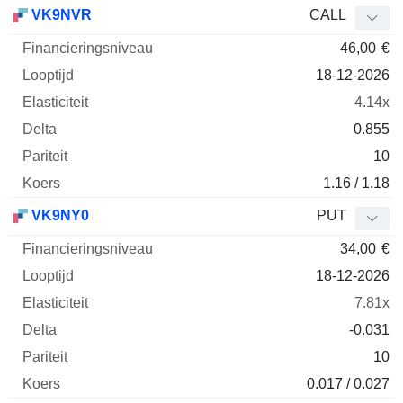
Financieringsniveau
Looptijd
Elasticiteit
D
VK9NVR
CALL
Afkorting
Type
46,00
€
18-12-2026
4.14x
0.855
10
1.16 / 1.18
VK9NY0
PUT
34,00
€
18-12-2026
7.81x
-0.031
10
0.017 / 0.027