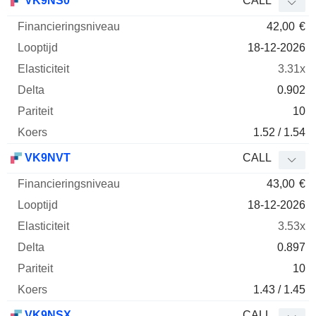
VK9NS0
CALL
42,00
€
18-12-2026
3.31x
0.902
10
1.52 / 1.54
VK9NVT
CALL
43,00
€
18-12-2026
3.53x
0.897
10
1.43 / 1.45
VK9NSX
CALL