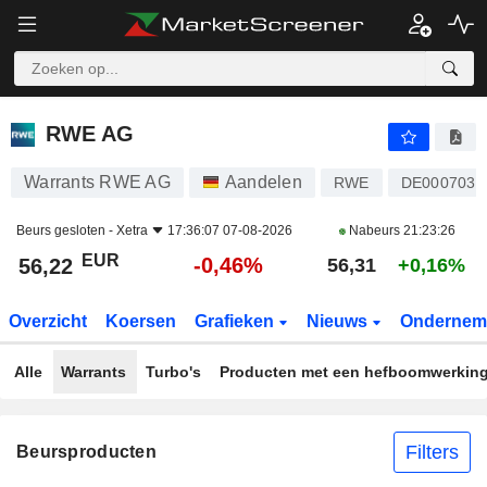
RWE AG
56,22
€
-0,46%
RWE AG
Warrants RWE AG
Aandelen
RWE
DE0007037
Beurs gesloten -
Xetra
17:36:07 07-08-2026
Nabeurs
21:23:26
EUR
-0,46%
56,22
56,31
+0,16%
Overzicht
Koersen
Grafieken
Nieuws
Ondernem
Alle
Warrants
Turbo's
Producten met een hefboomwerkin
Filters
Beursproducten