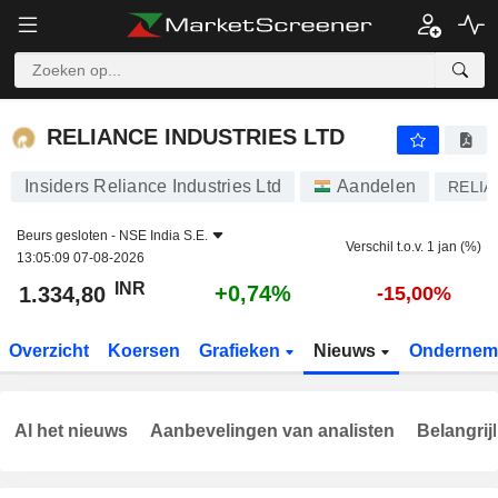
RELIANCE INDUSTRIES LTD
1.334,80
₹
+0,74%
RELIANCE INDUSTRIES LTD
Insiders Reliance Industries Ltd
Aandelen
RELIA
Beurs gesloten -
NSE India S.E.
Verschil t.o.v. 1 jan (%)
13:05:09 07-08-2026
INR
+0,74%
1.334,80
-15,00%
Overzicht
Koersen
Grafieken
Nieuws
Ondernem
Al het nieuws
Aanbevelingen van analisten
Belangrij