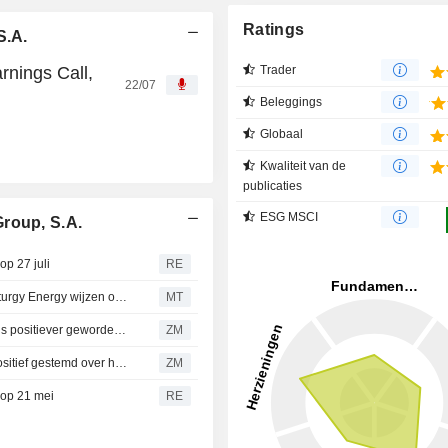
Ratings
S.A.
rnings Call,
Trader
22/07
Beleggings
Globaal
Kwaliteit van de
publicaties
ESG MSCI
roup, S.A.
p 27 juli
RE
Barclays: Sterke halfjaarcijfers en verhoogde outlook Naturgy Energy wijzen op krachtig 2026
MT
NATURGY ENERGY GROUP, S.A. : Bestinver Securities is positiever geworden met een Neutraal advies
ZM
NATURGY ENERGY GROUP, S.A. : BNP Paribas is nu positief gestemd over het aandeel
ZM
 op 21 mei
RE