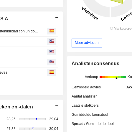
 S.A.
Naturgy Energy S A : consolida su compromiso con la sostenibilidad con un doble reconocimiento internacional
Meer adviezen
Analistenconsensus
ueves
Verkoop
Ko
Gemiddeld advies
Ac
Aantal analisten
Laatste slotkoers
eken en -dalen
Gemiddelde koersdoel
28,26
29,04
Spread / Gemiddelde doel
27,38
30,04