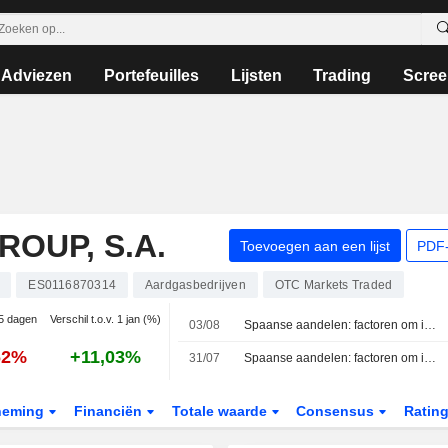
Adviezen
Portefeuilles
Lijsten
Trading
Scree
OUP, S.A.
Toevoegen aan een lijst
PDF-
ES0116870314
Aardgasbedrijven
OTC Markets Traded
 5 dagen
Verschil t.o.v. 1 jan (%)
03/08
Spaanse aandelen: factoren om in de gaten te houden op 3 augustus
62%
+11,03%
31/07
Spaanse aandelen: factoren om in de gaten te houden op 31 juli
neming
Financiën
Totale waarde
Consensus
Ratin