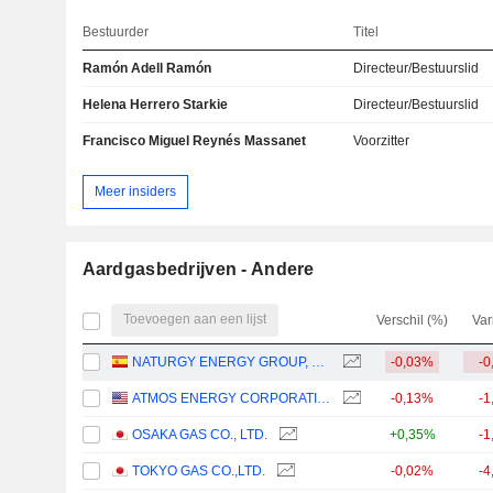
Bestuurder
Titel
Ramón Adell Ramón
Directeur/Bestuurslid
Helena Herrero Starkie
Directeur/Bestuurslid
Francisco Miguel Reynés Massanet
Voorzitter
Meer insiders
Aardgasbedrijven - Andere
Toevoegen aan een lijst
Verschil (%)
Var
NATURGY ENERGY GROUP, S.A.
-0,03%
-0
ATMOS ENERGY CORPORATION
-0,13%
-1
OSAKA GAS CO., LTD.
+0,35%
-1
TOKYO GAS CO.,LTD.
-0,02%
-4