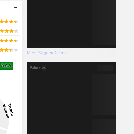
Meer Stijgers/Dalers
AAA
Palmares