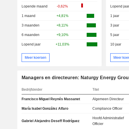
Lopende maand
-0,62%
Lopend jaa
1 maand
+4,81%
1 jaar
3 maanden
+8,11%
3 jaar
6 maanden
+9,10%
5 jaar
Lopend jaar
+11,03%
10 jaar
Meer koersen
Meer koe
Managers en directeuren: Naturgy Energy Grou
Bedrijfsleider
Titel
Francisco Miguel Reynés Massanet
Algemeen Directeur
María Isabel González Alfaro
Compliance Officer
Hoofd Administratief
Gabriel Alejandro Deseff Rodríguez
Officier