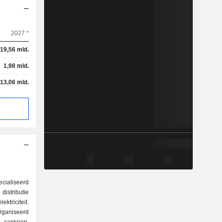
2027 *
19,56 mld.
1,98 mld.
13,06 mld.
cialiseerd
distributie
ktriciteit.
organiseerd