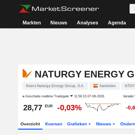
Markten
Nieuws
Analyses
Agenda
NATURGY ENERGY GR
Koers Naturgy Energy Group, S.A.
Aandelen
NTGY
Geschatte realtime
Tradegate
11:56:15 07-08-2026
Variatie
28,77
-0,03%
EUR
-0,
Overzicht
Koersen
Grafieken
Nieuws
Onder