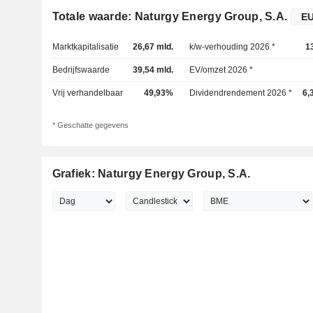
Totale waarde: Naturgy Energy Group, S.A.
Marktkapitalisatie
26,67 mld.
k/w-verhouding 2026 *
1
Bedrijfswaarde
39,54 mld.
EV/omzet 2026 *
Vrij verhandelbaar
49,93%
Dividendrendement 2026 *
6,
* Geschatte gegevens
Grafiek: Naturgy Energy Group, S.A.