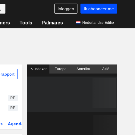
Inloggen
Ik abonneer me
ners
Tools
Palmares
Nederlandse Editie
Indexen
Europa
Amerika
Azië
rapport
RE
RE
gs
Agenda
Sector
Derivaten
ETF's