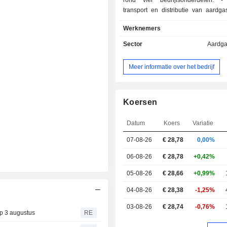
rond vier bedrijfsonderdelen: - aankoop,
transport en distributie van aardga
GWh gedistribueerd in 2024, via e
Werknemers
van 137.567 km pijpleidingen; - productie en
distributie van elektriciteit: 
Sector
Aardga
geproduceerd en 34.410 GWh gedi
via een netwerk van 157
Meer informatie over het bedrijf
elektriciteitstransport- en distribut
transport en verkoop van vloeibaar 
beheer en exploitatie van
elektriciteitsinfrastructuur. De netto-omzet is
Koersen
geografisch als volgt verdeeld: Span
Europa (12,9%), Latijns-Amerika 
Datum
Koers
Variatie
overige (6,5%).
07-08-26
€
28,78
0,00%
06-08-26
€ 28,78
+0,42%
05-08-26
€ 28,66
+0,99%
04-08-26
€ 28,38
-1,25%
03-08-26
€ 28,74
-0,76%
p 3 augustus
RE