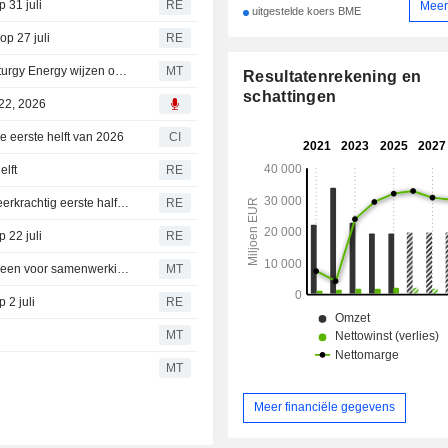
 31 juli
RE
Meer
uitgestelde koers BME
p 27 juli
RE
Barclays: Sterke halfjaarcijfers en verhoogde outlook Naturgy Energy wijzen op krachtig 2026
MT
Resultatenrekening en
schattingen
 22, 2026
e eerste helft van 2026
CI
elft
RE
Spaans Naturgy verwacht hogere kernwinst dit jaar na veerkrachtig eerste halfjaar
RE
 22 juli
RE
Italgas en dochteronderneming Naturgy slaan handen ineen voor samenwerking gasnetwerk
MT
 2 juli
RE
MT
MT
Meer financiële gegevens