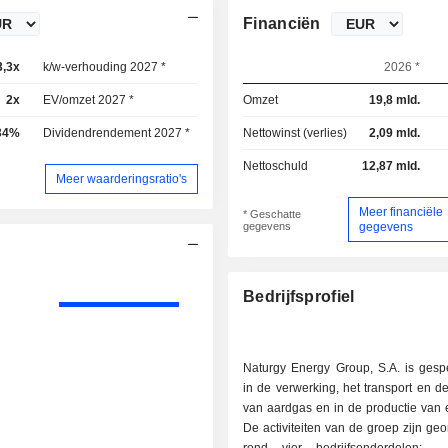
Financiën
3,3x
k/w-verhouding 2027 *
14x
2026 *
2x
EV/omzet 2027 *
2,03x
Omzet
19,8 mld.
34%
Dividendrendement 2027 *
6,57%
Nettowinst (verlies)
2,09 mld.
Nettoschuld
12,87 mld.
Meer waarderingsratio's
Meer financiële
* Geschatte
gegevens
gegevens
Bedrijfsprofiel
Naturgy Energy Group, S.A. is gespe
in de verwerking, het transport en de 
van aardgas en in de productie van ele
De activiteiten van de groep zijn ge