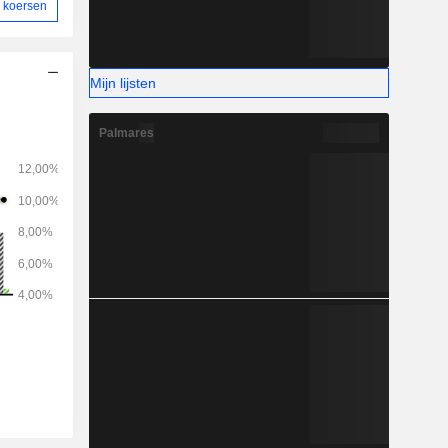
 koersen
Mijn lijsten
Palmares