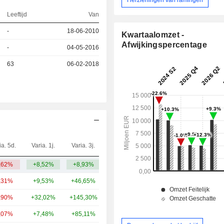
Leeftijd
Van
-
18-06-2010
Kwartaalomzet -
Afwijkingspercentage
-
04-05-2016
63
06-02-2018
ia. 5d.
Varia. 1j.
Varia. 3j.
Kap.($)
,62%
+8,52%
+8,93%
30,73 mld.
,31%
+9,53%
+46,65%
28,71 mld.
,90%
+32,02%
+145,30%
12,94 mld.
,07%
+7,48%
+85,11%
12,45 mld.