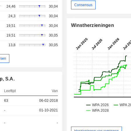
Consensus
r
24,46
30,04
24,3
30,04
Winstherzieningen
19,51
30,04
19,51
30,05
13,8
30,05
rsen
p, S.A.
Leeftijd
Van
63
06-02-2018
-
01-10-2021
-
-
Herzieningen van ramingen