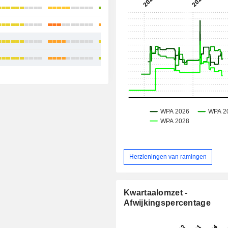
+17,62%
-11,42%
+8,82%
+12,28%
Herzieningen van ramingen
Kwartaalomzet -
Afwijkingspercentage