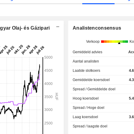
yar Olaj- és Gázipari
Analistenconsensus
Verkoop
Ko
Gemiddeld advies
Ac
Aantal analisten
Laatste slotkoers
4.
Gemiddelde koersdoel
4.
Spread / Gemiddelde doel
Hoog koersdoel
5.
Spread / Hoge doel
Laag koersdoel
3.
Spread / laagste doel