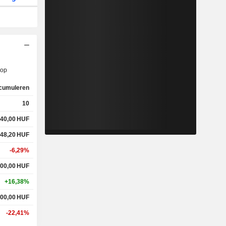
op
cumuleren
10
640,00
HUF
348,20
HUF
-6,29%
400,00
HUF
+16,38%
600,00
HUF
-22,41%