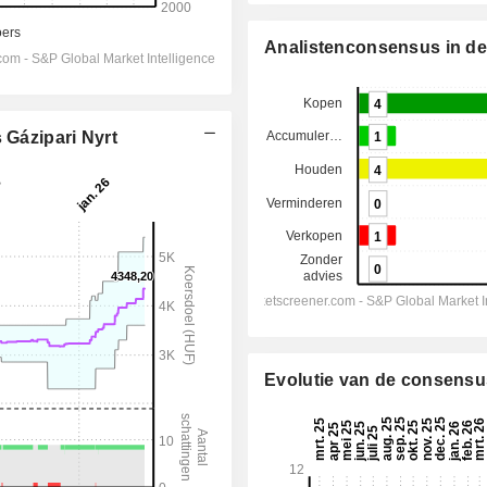
Analistenconsensus in det
 Gázipari Nyrt
Evolutie van de consensu