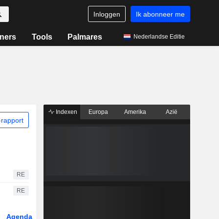
Inloggen
Ik abonneer me
ners
Tools
Palmares
Nederlandse Editie
Indexen
Europa
Amerika
Azië
rapport
RE
RE
Agenda
Sector
Derivaten
ETF's