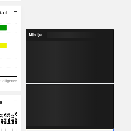
ail
Mijn lijst
s