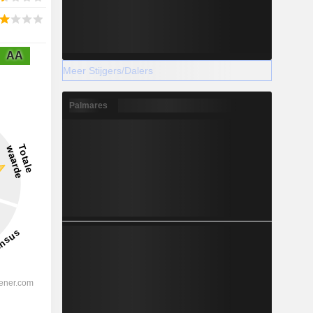
AA
Meer Stijgers/Dalers
Palmares