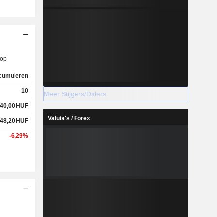
op
cumuleren
10
Meer Stijgers/Dalers
640,00
HUF
Valuta's / Forex
348,20
HUF
-6,29%