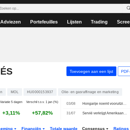
Adviezen
Portefeuilles
Lijsten
Trading
Scree
 ÉS
Toevoegen aan een lijst
PDF-
en
MOL
HU0000153937
Olie- en gasraffinage en marketing
Variatie 5 dagen
Verschil t.o.v. 1 jan (%)
03/08
Hongarije noemt vooruitzichten waterpeil Donau iets optimistischer
+3,11%
+57,82%
31/07
Servië verkrijgt Amerikaanse ontheffing van sancties voor Russische oliemaatschappij NIS, aldus minister van Energie
neming
Financiën
Totale waarde
Consensus
Ratings