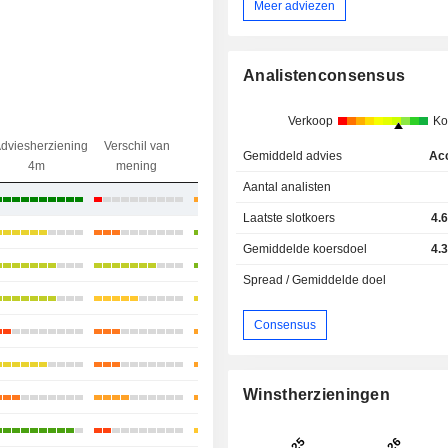
Meer adviezen
Analistenconsensus
Verkoop
Ko
dviesherziening
Verschil van
Koersdoel
Verschil
Gemiddeld advies
Ac
4m
mening
Divergentie
koers/doel
Aantal analisten
-5,64%
Laatste slotkoers
4.
+10,62%
Gemiddelde koersdoel
4.
+31,38%
Spread / Gemiddelde doel
+16,35%
Consensus
+2,45%
+18,94%
Winstherzieningen
+5,72%
+2,2%