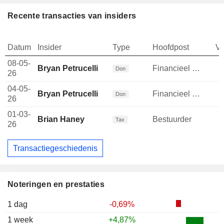
Recente transacties van insiders
Datum
Insider
Type
Hoofdpost
V
08-05-
Bryan Petrucelli
Financieel directeur
-
Don
26
04-05-
Bryan Petrucelli
Financieel directeur
-
Don
26
01-03-
Brian Haney
Bestuurder
Tax
26
Transactiegeschiedenis
Noteringen en prestaties
1 dag
-0,69%
1 week
+4,87%