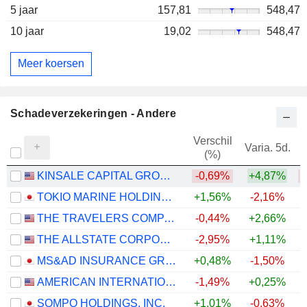
5 jaar
157,81
548,47
10 jaar
19,02
548,47
Meer koersen
Schadeverzekeringen - Andere
Verschil
Varia. 5d.
V
(%)
KINSALE CAPITAL GROUP, INC.
-0,69%
+4,87%
TOKIO MARINE HOLDINGS, INC.
+1,56%
-2,16%
+
THE TRAVELERS COMPANIES, INC.
-0,44%
+2,66%
+
THE ALLSTATE CORPORATION
-2,95%
+1,11%
+
MS&AD INSURANCE GROUP HOLDINGS, INC.
+0,48%
-1,50%
+
AMERICAN INTERNATIONAL GROUP, INC.
-1,49%
+0,25%
SOMPO HOLDINGS, INC.
+1,01%
-0,63%
+