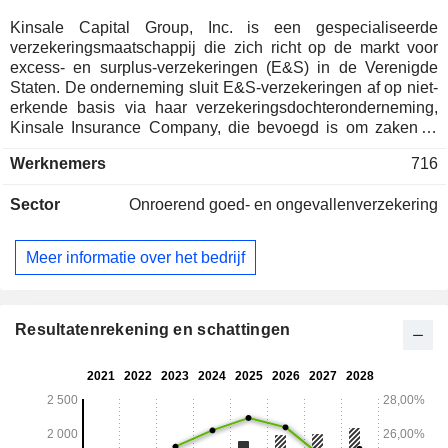
Kinsale Capital Group, Inc. is een gespecialiseerde
verzekeringsmaatschappij die zich richt op de markt voor
excess- en surplus-verzekeringen (E&S) in de Verenigde
Staten. De onderneming sluit E&S-verzekeringen af op niet-
erkende basis via haar verzekeringsdochteronderneming,
Kinsale Insurance Company, die bevoegd is om zaken te
doen in 50 staten, het District of Columbia, het Gemenebest
Werknemers
716
van Puerto Rico en de Amerikaanse Maagdeneilanden.
Daarnaast brengt zij bepaalde producten op de markt via
Sector
Onroerend goed- en ongevallenverzekering
haar dochteronderneming, Aspera Insurance Services, Inc.,
een verzekeringsmakelaar. Haar belangrijkste doelgroep
bestaat uit kleine tot middelgrote klanten. Het aanbod op het
Meer informatie over het bedrijf
gebied van commerciële verzekeringen omvat onder meer
commerciële eigendomsverzekeringen, excess casualty,
algemene schadeverzekeringen, schadeverzekeringen voor
kleine bedrijven, bouwverzekeringen, paramedische
Resultatenrekening en schattingen
verzekeringen, entertainmentverzekeringen,
productaansprakelijkheidsverzekeringen,
eigendomsverzekeringen voor kleine bedrijven,
productaansprakelijkheidsverzekeringen,
energieverzekeringen, milieuverstrekkingen,
bestuursaansprakelijkheidsverzekeringen,