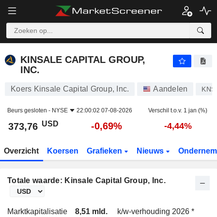
KINSALE CAPITAL GROUP, INC.
373,76
$
-0,69%
KINSALE CAPITAL GROUP,
INC.
Koers Kinsale Capital Group, Inc.
Aandelen
KNS
Beurs gesloten -
NYSE
22:00:02 07-08-2026
Verschil t.o.v. 1 jan (%)
USD
-0,69%
373,76
-4,44%
Overzicht
Koersen
Grafieken
Nieuws
Ondernem
Totale waarde: Kinsale Capital Group, Inc.
Marktkapitalisatie
8,51 mld.
k/w-verhouding 2026 *