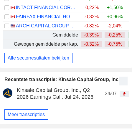
INTACT FINANCIAL CORPORATION
-0,22%
+1,50%
FAIRFAX FINANCIAL HOLDINGS LIMITED
-0,32%
+0,96%
ARCH CAPITAL GROUP LTD.
-0,82%
-2,04%
+
Gemiddelde
-0,39%
-0,25%
+
Gewogen gemiddelde per kap.
-0,32%
-0,75%
+
Alle sectorresultaten bekijken
Recentste transcriptie: Kinsale Capital Group, Inc.
Kinsale Capital Group, Inc., Q2
24/07
2026 Earnings Call, Jul 24, 2026
Meer transcripties