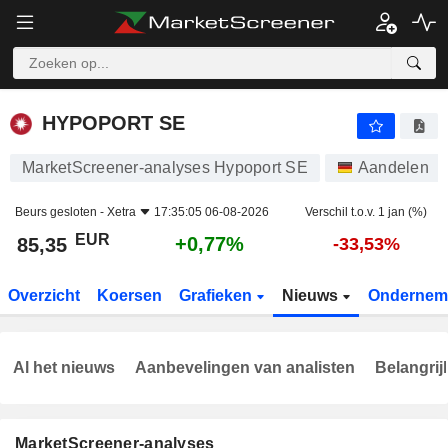
HYPOPORT SE
85,35
€
+0,77%
HYPOPORT SE
MarketScreener-analyses Hypoport SE
Aandelen
Beurs gesloten -
Xetra
17:35:05 06-08-2026
Verschil t.o.v. 1 jan (%)
EUR
+0,77%
85,35
-33,53%
Overzicht
Koersen
Grafieken
Nieuws
Ondernem
Al het nieuws
Aanbevelingen van analisten
Belangrij
MarketScreener-analyses