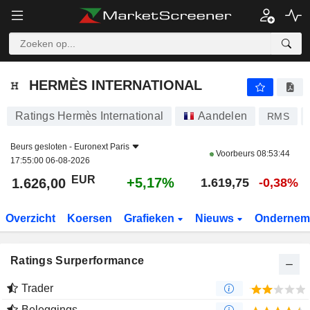
HERMÈS INTERNATIONAL
1.626,00
€
+5,17%
HERMÈS INTERNATIONAL
Ratings Hermès International
Aandelen
RMS
Beurs gesloten -
Euronext Paris
Voorbeurs
08:53:44
17:55:00 06-08-2026
EUR
+5,17%
1.626,00
1.619,75
-0,38%
Overzicht
Koersen
Grafieken
Nieuws
Ondernem
Ratings Surperformance
Trader
Beleggings