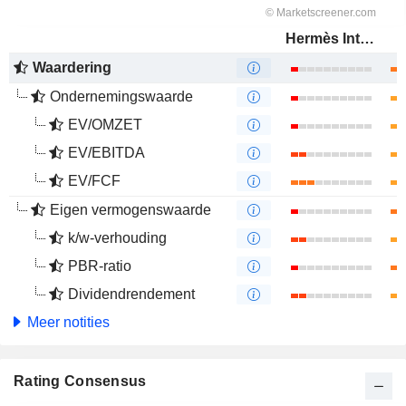
Hermès International
Waardering
Ondernemingswaarde
EV/OMZET
EV/EBITDA
EV/FCF
Eigen vermogenswaarde
k/w-verhouding
PBR-ratio
Dividendrendement
Meer notities
Rating Consensus