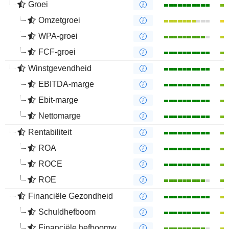
Groei
Omzetgroei
WPA-groei
FCF-groei
Winstgevendheid
EBITDA-marge
Ebit-marge
Nettomarge
Rentabiliteit
ROA
ROCE
ROE
Financiële Gezondheid
Schuldhefboom
Financiële hefboomwerking