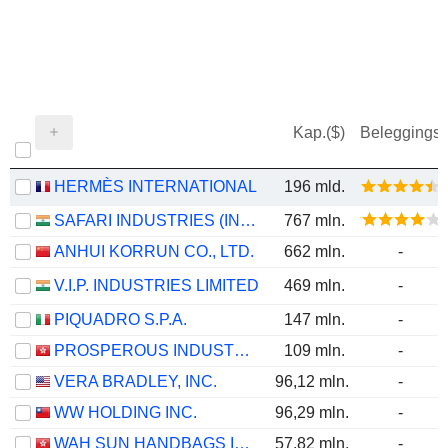
Kap.($)
Beleggings
HERMÈS INTERNATIONAL
196 mld.
SAFARI INDUSTRIES (INDIA) LIMITED
767 mln.
ANHUI KORRUN CO., LTD.
662 mln.
-
V.I.P. INDUSTRIES LIMITED
469 mln.
-
PIQUADRO S.P.A.
147 mln.
-
PROSPEROUS INDUSTRIAL (HOLDINGS) LIMITED
109 mln.
-
VERA BRADLEY, INC.
96,12 mln.
-
WW HOLDING INC.
96,29 mln.
-
WAH SUN HANDBAGS INTERNATIONAL HOLDINGS LIMITED
57,82 mln.
-