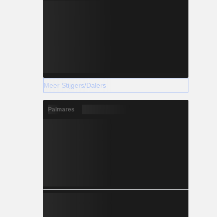
Meer Stijgers/Dalers
Palmares