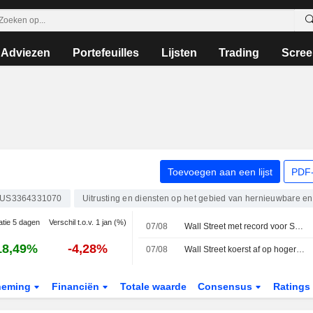
Adviezen
Portefeuilles
Lijsten
Trading
Scree
Toevoegen aan een lijst
PDF-
US3364331070
Uitrusting en diensten op het gebied van hernieuwbare en
atie 5 dagen
Verschil t.o.v. 1 jan (%)
07/08
Wall Street met record voor S&P het weekend in
18,49%
-4,28%
07/08
Wall Street koerst af op hogere opening na onverwacht banenverlies
neming
Financiën
Totale waarde
Consensus
Ratings