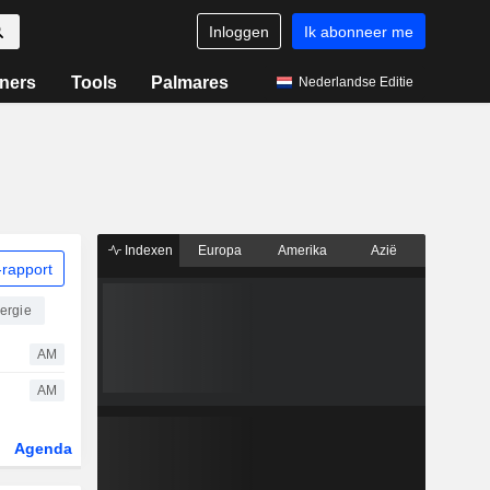
Inloggen
Ik abonneer me
ners
Tools
Palmares
Nederlandse Editie
Indexen
Europa
Amerika
Azië
rapport
ergie
AM
AM
Agenda
Sector
Derivaten
ETF's