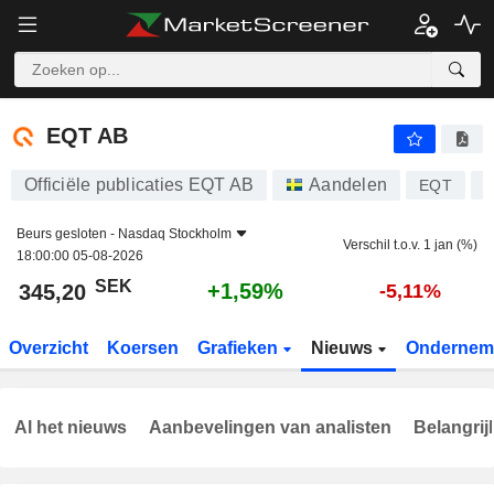
EQT AB
345,20
kr
+1,59%
EQT AB
Officiële publicaties EQT AB
Aandelen
EQT
S
Beurs gesloten -
Nasdaq Stockholm
Verschil t.o.v. 1 jan (%)
18:00:00 05-08-2026
SEK
+1,59%
345,20
-5,11%
Overzicht
Koersen
Grafieken
Nieuws
Ondernem
Al het nieuws
Aanbevelingen van analisten
Belangrij