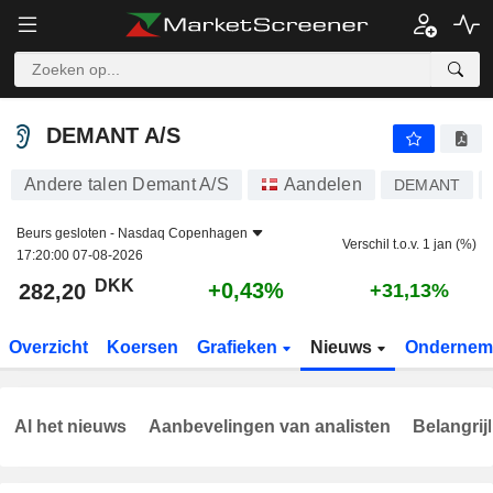
DEMANT A/S
282,20
kr
+0,43%
DEMANT A/S
Andere talen Demant A/S
Aandelen
DEMANT
Beurs gesloten -
Nasdaq Copenhagen
Verschil t.o.v. 1 jan (%)
17:20:00 07-08-2026
DKK
+0,43%
282,20
+31,13%
Overzicht
Koersen
Grafieken
Nieuws
Ondernem
Al het nieuws
Aanbevelingen van analisten
Belangrij