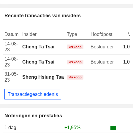
Recente transacties van insiders
Datum
Insider
Type
Hoofdpost
V
14-08-
Cheng Ta Tsai
Bestuurder
1.00
Verkoop
23
14-08-
Cheng Ta Tsai
Bestuurder
1.00
Verkoop
23
31-05-
Sheng Hsiung Tsai
1
Verkoop
23
Transactiegeschiedenis
Noteringen en prestaties
1 dag
+1,95%