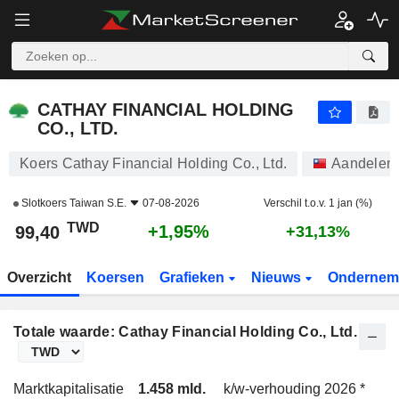
CATHAY FINANCIAL HOLDING CO., LTD.
99,40
NT$
+1,95%
CATHAY FINANCIAL HOLDING
CO., LTD.
Koers Cathay Financial Holding Co., Ltd.
Aandelen
Slotkoers
Taiwan S.E.
07-08-2026
Verschil t.o.v. 1 jan (%)
TWD
+1,95%
99,40
+31,13%
Overzicht
Koersen
Grafieken
Nieuws
Ondernem
Totale waarde: Cathay Financial Holding Co., Ltd.
Marktkapitalisatie
1.458 mld.
k/w-verhouding 2026 *