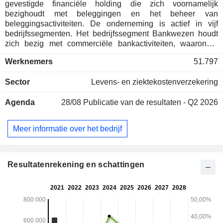
gevestigde financiële holding die zich voornamelijk
bezighoudt met beleggingen en het beheer van
beleggingsactiviteiten. De onderneming is actief in vijf
bedrijfssegmenten. Het bedrijfssegment Bankwezen houdt
zich bezig met commerciële bankactiviteiten, waaronder
valutahandel, garantieverlening en overige activiteiten. Het
Werknemers
51.797
bedrijfssegment Levensverzekeringen houdt zich bezig met
de verkoop van traditionele verzekeringen en
Sector
Levens- en ziektekostenverzekering
beleggingsgebonden verzekeringen, waarbij de rente een
belangrijke rol speelt, en met het verlenen van financiële
Agenda
28/08
Publicatie van de resultaten - Q2 2026
planningsdiensten. Het bedrijfssegment
Schadeverzekeringen houdt zich bezig met
brandverzekeringen, maritieme verzekeringen, land- en
Meer informatie over het bedrijf
luchtvaartverzekeringen, aansprakelijkheidsverzekeringen
en overige verzekeringen. Het bedrijfssegment Effecten
houdt zich bezig met makelaardij, handel en
emissieactiviteiten. Het bedrijfssegment Overige omvat
Resultatenrekening en schattingen
activa, passiva, opbrengsten en kosten die niet direct
kunnen worden toegerekend aan of redelijkerwijs kunnen
worden toegewezen aan bepaalde bedrijfssegmenten.