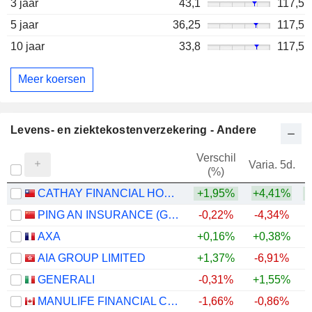
3 jaar
43,1
117,5
5 jaar
36,25
117,5
10 jaar
33,8
117,5
Meer koersen
Levens- en ziektekostenverzekering - Andere
Verschil
Varia. 5d.
V
(%)
CATHAY FINANCIAL HOLDING CO., LTD.
+1,95%
+4,41%
+
PING AN INSURANCE (GROUP) COMPANY OF CHINA, LTD.
-0,22%
-4,34%
AXA
+0,16%
+0,38%
AIA GROUP LIMITED
+1,37%
-6,91%
GENERALI
-0,31%
+1,55%
+
MANULIFE FINANCIAL CORPORATION
-1,66%
-0,86%
+