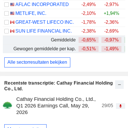
AFLAC INCORPORATED
-2,49%
-2,97%
+
METLIFE, INC.
-2,10%
+1,94%
+
GREAT-WEST LIFECO INC.
-1,78%
-2,36%
+
SUN LIFE FINANCIAL INC.
-2,38%
-2,69%
+
Gemiddelde
-0,65%
-0,97%
+
Gewogen gemiddelde per kap.
-0,51%
-1,49%
+
Alle sectorresultaten bekijken
Recentste transcriptie: Cathay Financial Holding
Co., Ltd.
Cathay Financial Holding Co., Ltd.,
Q1 2026 Earnings Call, May 29,
29/05
2026