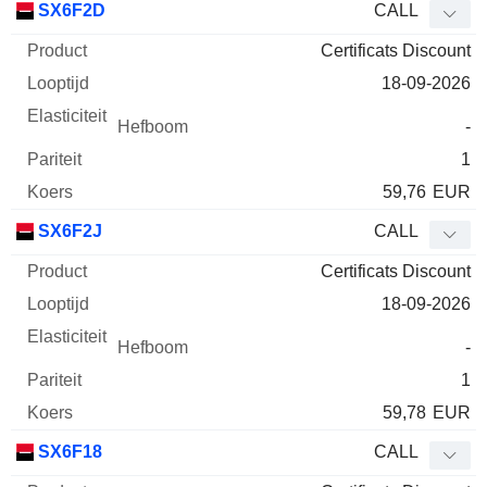
SX6F2D
CALL
Certificats Discount
18-09-2026
-
1
59,76
EUR
SX6F2J
CALL
Certificats Discount
18-09-2026
-
1
59,78
EUR
SX6F18
CALL