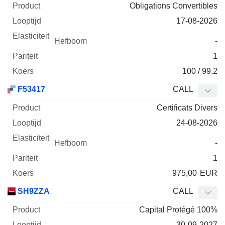
Obligations Convertibles
17-08-2026
-
1
100 / 99.2
F53417
CALL
Certificats Divers
24-08-2026
-
1
975,00
EUR
SH9ZZA
CALL
Capital Protégé 100%
30-09-2027