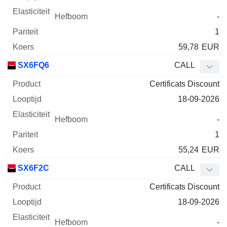
-
1
59,78
EUR
SX6FQ6
CALL
Certificats Discount
18-09-2026
-
1
55,24
EUR
SX6F2C
CALL
Certificats Discount
18-09-2026
-