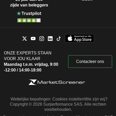
zijde van beleggers
ONZE EXPERTS STAAN
VOOR JOU KLAAR
Contacteer ons
Maandag t.e.m. vrijdag, 9:00
-12:00 / 14:00-18:00
Wettelijke bepalingen
Cookies instellen
Wie zijn wij?
Copyright © 2026 Surperformance SAS. Alle rechten
voorbehouden.