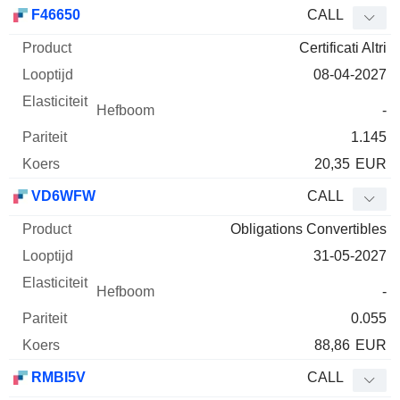
Afkorting
Type
Product
Looptijd
Elasticiteit
Hefboom
Pari
F46650
CALL
Certificati Altri
08-04-2027
-
1.145
20,35
EUR
VD6WFW
CALL
Obligations Convertibles
31-05-2027
-
0.055
88,86
EUR
RMBI5V
CALL