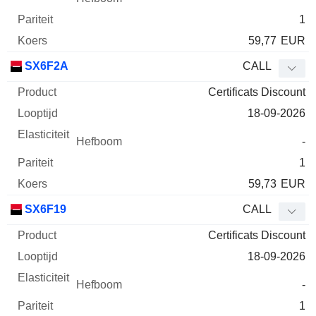
1
59,77
EUR
SX6F2A
CALL
Certificats Discount
18-09-2026
-
1
59,73
EUR
SX6F19
CALL
Certificats Discount
18-09-2026
-
1