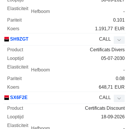
-
0.101
1.191,77
EUR
SH9ZGT
CALL
Certificats Divers
05-07-2030
-
0.08
648,71
EUR
SX6F2E
CALL
Certificats Discount
18-09-2026
-