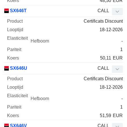
48,50
EUR
SX646T
CALL
Certificats Discount
18-12-2026
-
1
50,11
EUR
SX646U
CALL
Certificats Discount
18-12-2026
-
1
51,59
EUR
SX646V
CALL