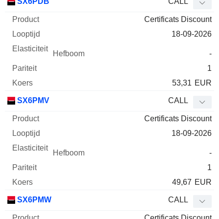
SX6PDB
CALL
Certificats Discount
18-09-2026
-
1
53,31
EUR
SX6PMV
CALL
Certificats Discount
18-09-2026
-
1
49,67
EUR
SX6PMW
CALL
Certificats Discount