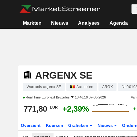
Markten
Nieuws
Analyses
Agenda
ARGENX SE
Warrants argenx SE
Aandelen
ARGX
NL0010
Real Time
Euronext Bruxelles
13:46:10 07-08-2026
Vari
771,80
+2,39%
EUR
+
Overzicht
Koersen
Grafieken
Nieuws
Onder