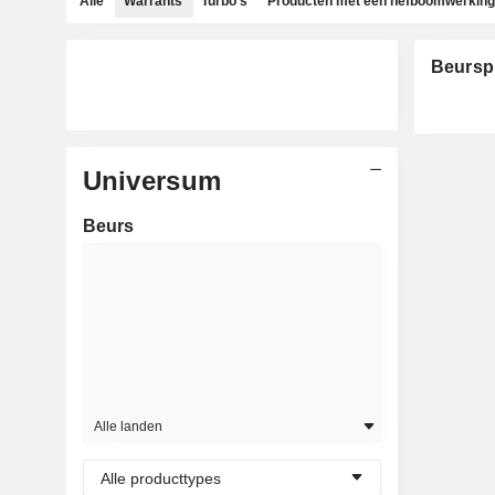
Alle
Warrants
Turbo's
Producten met een hefboomwerking
Beursp
Universum
Beurs
Alle landen
Alle producttypes