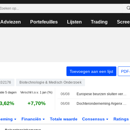
Adviezen
Portefeuilles
Lijsten
Trading
Scree
Toevoegen aan een lijst
PDF-
832176
Biotechnologie & Medisch Onderzoek
atie 5 dagen
Verschil t.o.v. 1 jan (%)
06/08
Europese beurzen sluiten verdeeld, beleggers volgen onderhandelingen over Iran-deal
3,62%
+7,70%
06/08
Dochteronderneming Argenx brengt overnamebod uit op Forte Biosciences
neming
Financiën
Totale waarde
Consensus
Ratings