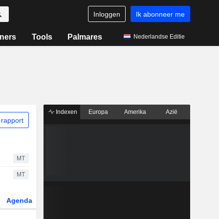
Inloggen
Ik abonneer me
ners
Tools
Palmares
Nederlandse Editie
Indexen
Europa
Amerika
Azië
rapport
MT
MT
Agenda
Sector
Derivaten
ETF's