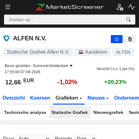
ALFEN N.V.
12,66
€
-1,02%
ALFEN N.V.
Statische Grafiek Alfen N.V.
Aandelen
ALFEN
Beurs gesloten -
Euronext Amsterdam
Verschil t.o.v. 1 jan (%)
17:55:00 07-08-2026
EUR
-1,02%
12,66
+20,23%
Overzicht
Koersen
Grafieken
Nieuws
Ondernem
Technische analyse
Statische Grafiek
Nieuwsgrafiek
Sect
Duur
Periode