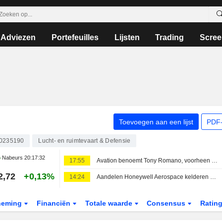
Adviezen
Portefeuilles
Lijsten
Trading
Scree
Toevoegen aan een lijst
PDF-
0235190
Lucht- en ruimtevaart & Defensie
Nabeurs
20:17:32
17:55
Avation benoemt Tony Romano, voorheen werkzaam bij Airbus America, tot commercieel directeur
2,72
+0,13%
14:24
Aandelen Honeywell Aerospace kelderen nadat verlaagde prognose het bedrijf 'op achterstand' zet
neming
Financiën
Totale waarde
Consensus
Ratin