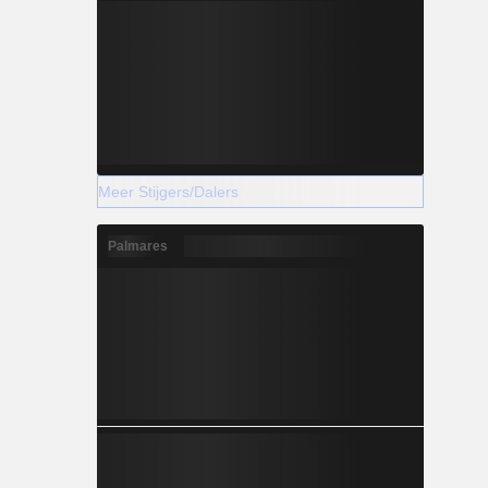
Meer Stijgers/Dalers
Palmares