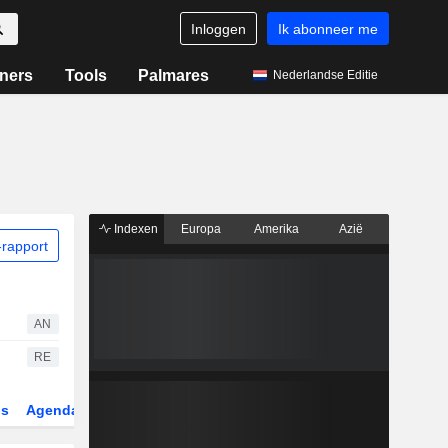
Inloggen
Ik abonneer me
ners
Tools
Palmares
Nederlandse Editie
Indexen
Europa
Amerika
Azië
rapport
AN
RE
gs
Agenda
Sector
Derivaten
ETF's