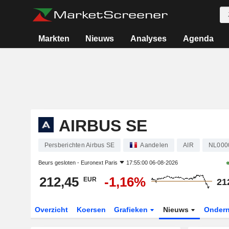
Markten
Nieuws
Analyses
Agenda
AIRBUS SE
Persberichten Airbus SE
Aandelen
AIR
NL000
Beurs gesloten -
Euronext Paris
17:55:00 06-08-2026
212,45
-1,16%
EUR
21
Overzicht
Koersen
Grafieken
Nieuws
Onder