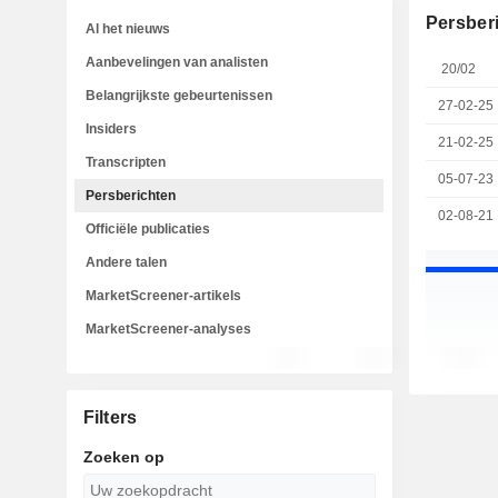
Persber
Al het nieuws
Aanbevelingen van analisten
20/02
Belangrijkste gebeurtenissen
27-02-25
Insiders
21-02-25
Transcripten
05-07-23
Persberichten
02-08-21
Officiële publicaties
Andere talen
MarketScreener-artikels
MarketScreener-analyses
Filters
Zoeken op