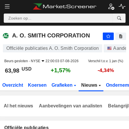
A. O. SMITH CORPORATION
63,98
$
+1,57%
A. O. SMITH CORPORATION
Officiële publicaties A. O. Smith Corporation
Aandel
Beurs gesloten -
NYSE
22:00:03 07-08-2026
Verschil t.o.v. 1 jan (%)
USD
+1,57%
63,98
-4,34%
Overzicht
Koersen
Grafieken
Nieuws
Ondernem
Al het nieuws
Aanbevelingen van analisten
Belangrij
Officiële publicaties