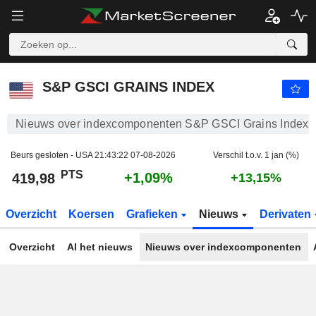
S&P GSCI GRAINS INDEX
419,98
PTS
+1,09%
S&P GSCI GRAINS INDEX
Nieuws over indexcomponenten S&P GSCI Grains Index
Beurs gesloten - USA
21:43:22 07-08-2026
Verschil t.o.v. 1 jan (%)
PTS
+1,09%
419,98
+13,15%
Overzicht
Koersen
Grafieken
Nieuws
Derivaten
Overzicht
Al het nieuws
Nieuws over indexcomponenten