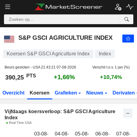
S&P GSCI AGRICULTURE INDEX
390,25
PTS
S&P GSCI AGRICULTURE INDEX
Koersen S&P GSCI Agriculture Index
Index
Beurs gesloten - USA
21:43:21 07-08-2026
Verschil t.o.v. 1 jan (%)
PTS
+1,66%
390,25
+10,74%
Overzicht
Koersen
Grafieken
Nieuws
Derivaten
Vijfdaags koersverloop: S&P GSCI Agriculture
Index
Real Time USA
03-08-
04-08-
05-08-
06-08-
07-08-