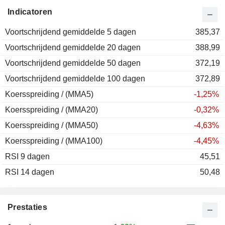
2013
-22,09%
Indicatoren
2012
+3,91%
Voortschrijdend gemiddelde 5 dagen
2011
-14,93%
385,37
Voortschrijdend gemiddelde 20 dagen
2010
+44,47%
388,99
Voortschrijdend gemiddelde 50 dagen
2009
+14,70%
372,19
Voortschrijdend gemiddelde 100 dagen
2008
-19,66%
372,89
Koersspreiding / (MMA5)
2007
+41,18%
-1,25%
Koersspreiding / (MMA20)
2006
+29,64%
-0,32%
Koersspreiding / (MMA50)
2005
+16,35%
-4,63%
Koersspreiding / (MMA100)
2004
-13,96%
-4,45%
RSI 9 dagen
2003
+8,46%
45,51
RSI 14 dagen
2002
+22,98%
50,48
2001
-14,05%
2000
+12,14%
Prestaties
1999
-10,41%