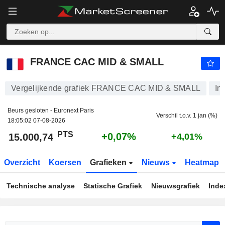
FRANCE CAC MID & SMALL
15.000,74
PTS
+0,07%
FRANCE CAC MID & SMALL
Vergelijkende grafiek FRANCE CAC MID & SMALL
In
Beurs gesloten - Euronext Paris
Verschil t.o.v. 1 jan (%)
18:05:02 07-08-2026
PTS
+0,07%
15.000,74
+4,01%
Overzicht
Koersen
Grafieken
Nieuws
Heatmap
Technische analyse
Statische Grafiek
Nieuwsgrafiek
Inde