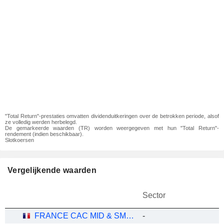
"Total Return"-prestaties omvatten dividenduitkeringen over de betrokken periode, alsof
ze volledig werden herbelegd.
De gemarkeerde waarden (TR) worden weergegeven met hun "Total Return"-
rendement (indien beschikbaar).
Slotkoersen
Vergelijkende waarden
Sector
FRANCE CAC MID & SMALL
-