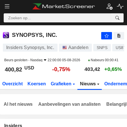
SYNOPSYS, INC.
400,82
$
-0,75%
SYNOPSYS, INC.
Insiders Synopsys, Inc.
Aandelen
SNPS
US87
Beurs gesloten -
Nasdaq
22:00:00 05-08-2026
Nabeurs
00:00:41
USD
-0,75%
400,82
403,42
+0,65%
Overzicht
Koersen
Grafieken
Nieuws
Ondernem
Al het nieuws
Aanbevelingen van analisten
Belangrij
Insiders