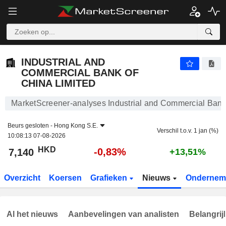
INDUSTRIAL AND COMMERCIAL BANK OF CHINA LIMITED
7,140
$
-0,83%
INDUSTRIAL AND
COMMERCIAL BANK OF
CHINA LIMITED
MarketScreener-analyses Industrial and Commercial Bank
Beurs gesloten -
Hong Kong S.E.
Verschil t.o.v. 1 jan (%)
10:08:13 07-08-2026
HKD
-0,83%
7,140
+13,51%
Overzicht
Koersen
Grafieken
Nieuws
Ondernem
Al het nieuws
Aanbevelingen van analisten
Belangrij