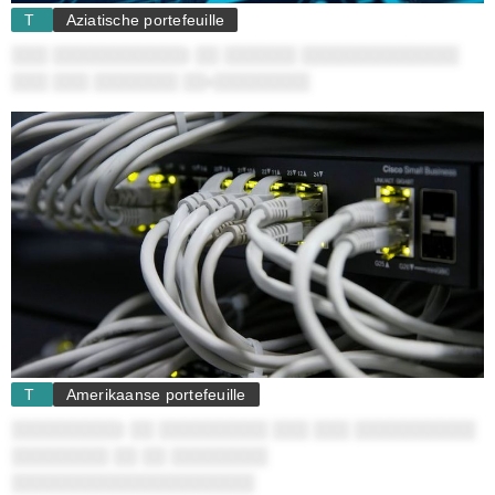
T
Aziatische portefeuille
░░░ ░░░░░░░░░░░: ░░ ░░░░░░ ░░░░░░░░░░░░░
░░░ ░░░ ░░░░░░░ ░░-░░░░░░░░
T
Amerikaanse portefeuille
░░░░░░░░░: ░░ ░░░░░░░░░ ░░░ ░░░ ░░░░░░░░░░
░░░░░░░░ ░░ ░░ ░░░░░░░░
░░░░░░░░░░░░░░░░░░░░