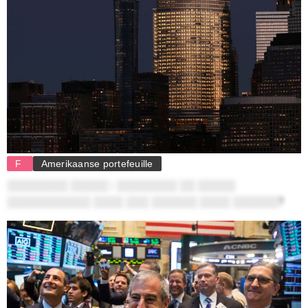
F
Amerikaanse portefeuille
░░░░░░░░ ░░░░░ : ░░░░░░░░ ░░ ░░░░░
░░░░░░░░░░░ ░░░░ ░░░ ░░░░░░ ░░░░ ░░░░░░?