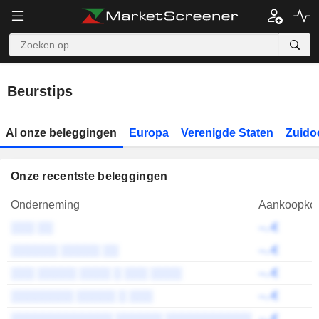
Beurstips
Al onze beleggingen
Europa
Verenigde Staten
Zuido
Onze recentste beleggingen
Onderneming
Aankoopko
░░░ ░░
--.-€
░░░░░░ ░░░░░ ░░
--.-€
░░░ ░░░░░ ░░░░ ░ ░░░ ░░░░
--.-€
░░░░░░░░ ░░░░░ ░ ░░░
--.-€
░░░░░░░░░░░░░ ░░░░░░ ░░░░░░░░░░░
--.-€