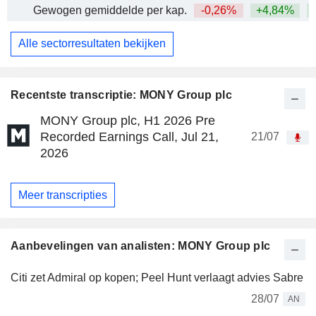
Gewogen gemiddelde per kap.
-0,26%
+4,84%
+
Alle sectorresultaten bekijken
Recentste transcriptie: MONY Group plc
MONY Group plc, H1 2026 Pre
Recorded Earnings Call, Jul 21,
21/07
2026
Meer transcripties
Aanbevelingen van analisten: MONY Group plc
Citi zet Admiral op kopen; Peel Hunt verlaagt advies Sabre
28/07
AN