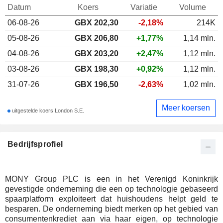
Datum
Koers
Variatie
Volume
06-08-26
GBX
202,30
-2,18%
214K
05-08-26
GBX 206,80
+1,77%
1,14 mln.
04-08-26
GBX 203,20
+2,47%
1,12 mln.
03-08-26
GBX 198,30
+0,92%
1,12 mln.
31-07-26
GBX 196,50
-2,63%
1,02 mln.
Meer koersen
uitgestelde koers London S.E.
Bedrijfsprofiel
MONY Group PLC is een in het Verenigd Koninkrijk
gevestigde onderneming die een op technologie gebaseerd
spaarplatform exploiteert dat huishoudens helpt geld te
besparen. De onderneming biedt merken op het gebied van
consumentenkrediet aan via haar eigen, op technologie