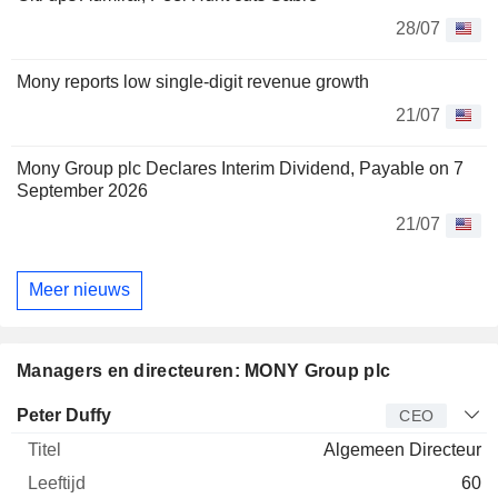
28/07
Mony reports low single-digit revenue growth
21/07
Mony Group plc Declares Interim Dividend, Payable on 7
September 2026
21/07
Meer nieuws
Managers en directeuren: MONY Group plc
Bedrijfsleider
Titel
Leeftijd
Van
Peter Duffy
CEO
Algemeen Directeur
60