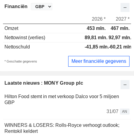
Financiën
2026 *
2027 *
Omzet
453 mln.
467 mln.
Nettowinst (verlies)
89,81 mln.
92,97 mln.
Nettoschuld
-41,85 mln.
-60,21 mln.
Meer financiële gegevens
* Geschatte gegevens
Laatste nieuws : MONY Group plc
Hilton Food stemt in met verkoop Dalco voor 5 miljoen
GBP
31/07
AN
WINNERS & LOSERS: Rolls-Royce verhoogt outlook;
Rentokil keldert