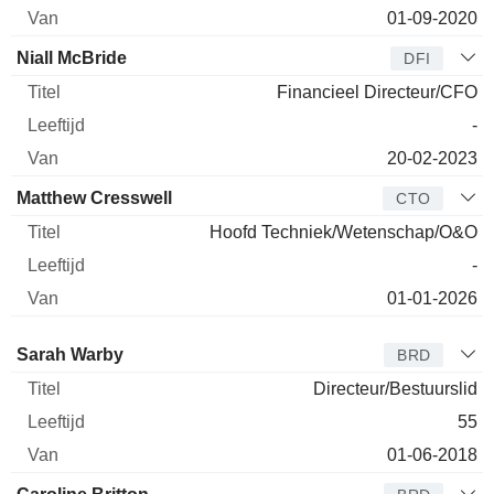
01-09-2020
Niall McBride
DFI
Financieel Directeur/CFO
-
20-02-2023
Matthew Cresswell
CTO
Hoofd Techniek/Wetenschap/O&O
-
01-01-2026
Bestuurder
Titel
Leeftijd
Van
Sarah Warby
BRD
Directeur/Bestuurslid
55
01-06-2018