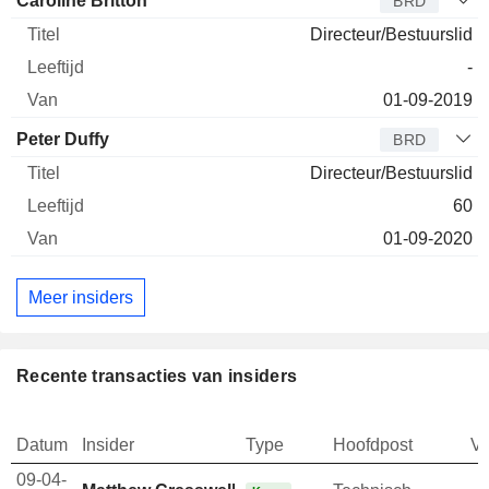
Caroline Britton
BRD
Directeur/Bestuurslid
-
01-09-2019
Peter Duffy
BRD
Directeur/Bestuurslid
60
01-09-2020
Meer insiders
Recente transacties van insiders
Datum
Insider
Type
Hoofdpost
V
09-04-