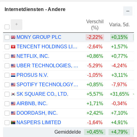
Internetdiensten - Andere
Verschil
Varia. 5d.
V
(%)
MONY GROUP PLC
-2,22%
+0,15%
TENCENT HOLDINGS LIMITED
-2,64%
+1,57%
NETFLIX, INC.
+0,86%
+0,77%
UBER TECHNOLOGIES, INC.
-5,29%
-4,24%
PROSUS N.V.
-1,05%
+3,11%
SPOTIFY TECHNOLOGY S.A.
+0,85%
-7,97%
SK SQUARE CO., LTD.
+5,57%
+31,65%
+
AIRBNB, INC.
+1,71%
-0,34%
+
DOORDASH, INC.
+2,42%
+7,10%
NASPERS LIMITED
-1,64%
+4,91%
Gemiddelde
+0,45%
+4,79%
+