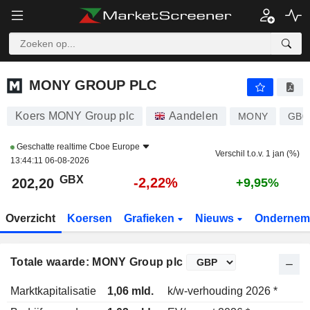
MONY GROUP PLC
202,20
p
-2,22%
MONY GROUP PLC
Koers MONY Group plc
Aandelen
MONY
GB0
Geschatte realtime
Cboe Europe
Verschil t.o.v. 1 jan (%)
13:44:11 06-08-2026
GBX
-2,22%
202,20
+9,95%
Overzicht
Koersen
Grafieken
Nieuws
Ondernem
Totale waarde: MONY Group plc
Marktkapitalisatie
1,06 mld.
k/w-verhouding 2026 *