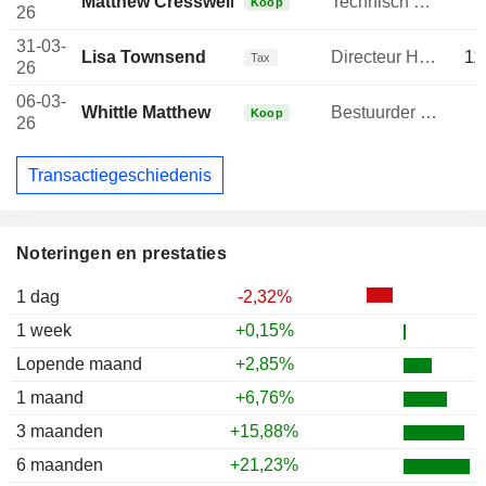
Matthew Cresswell
Technisch directeur
Koop
26
31-03-
Lisa Townsend
Directeur Human Resources
11
Tax
26
06-03-
Whittle Matthew
Bestuurder / senior manager
Koop
26
Transactiegeschiedenis
Noteringen en prestaties
1 dag
-2,32%
1 week
+0,15%
Lopende maand
+2,85%
1 maand
+6,76%
3 maanden
+15,88%
6 maanden
+21,23%