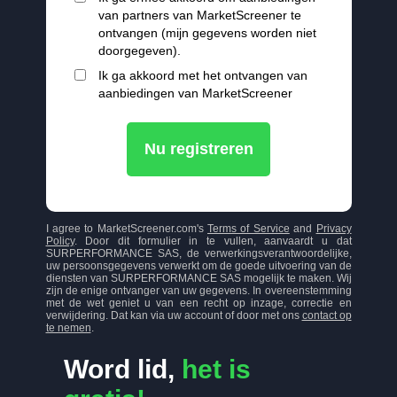
van partners van MarketScreener te
ontvangen (mijn gegevens worden niet
doorgegeven).
Ik ga akkoord met het ontvangen van
aanbiedingen van MarketScreener
Nu registreren
I agree to MarketScreener.com's
Terms of Service
and
Privacy
Policy
. Door dit formulier in te vullen, aanvaardt u dat
SURPERFORMANCE SAS, de verwerkingsverantwoordelijke,
uw persoonsgegevens verwerkt om de goede uitvoering van de
diensten van SURPERFORMANCE SAS mogelijk te maken. Wij
zijn de enige ontvanger van uw gegevens. In overeenstemming
met de wet geniet u van een recht op inzage, correctie en
verwijdering. Dat kan via uw account of door met ons
contact op
te nemen
.
Word lid,
het is