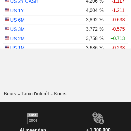
4,206
%
-1.117
US 2Y CASH
4,004
%
-1.211
US 1Y
3,892
%
-0.638
US 6M
3,772
%
-0.575
US 3M
3,758
%
+0.713
US 2M
3,686
%
-0.238
US 1M
2,987
%
-0.767
US 30Y INFLATION INDEXED
2,403
%
-1.124
US 10Y INFLATION INDEXED
1,725
%
+2.034
US 5Y INFLATION INDEXED
Beurs
Taux d'interêt
Koers
+ 1.300.000
Al meer dan