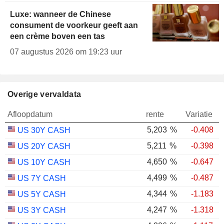
Luxe: wanneer de Chinese
consument de voorkeur geeft aan
een crème boven een tas
07 augustus 2026 om 19:23 uur
Overige vervaldata
Afloopdatum
rente
Variatie
5,203
%
-0.408
US 30Y CASH
5,211
%
-0.398
US 20Y CASH
4,650
%
-0.647
US 10Y CASH
4,499
%
-0.487
US 7Y CASH
4,344
%
-1.183
US 5Y CASH
4,247
%
-1.318
US 3Y CASH