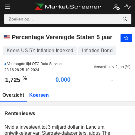
US 5Y INFLATION INDEXED
1,725
%
+2.034
Percentage Verenigde Staten 5 jaar
Koers US 5Y Inflation Indexed
Inflation Bond
Vertraagde tijd OTC Data Services
Verschil t.o.v. 1 jan (%)
23:16:28 25-10-2024
%
0.000
1,725
-
Overzicht
Koersen
Rentenieuws
Nvidia investeert tot 3 miljard dollar in Lancium,
ontwikkelaar van Stargate-datacenters, aldus The