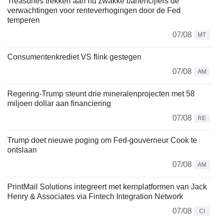
Treasuries trekken aan nu zwakke banencijfers de
verwachtingen voor renteverhogingen door de Fed
temperen
07/08
MT
Consumentenkrediet VS flink gestegen
07/08
AM
Regering-Trump steunt drie mineralenprojecten met 58
miljoen dollar aan financiering
07/08
RE
Trump doet nieuwe poging om Fed-gouverneur Cook te
ontslaan
07/08
AM
PrintMail Solutions integreert met kernplatformen van Jack
Henry & Associates via Fintech Integration Network
07/08
CI