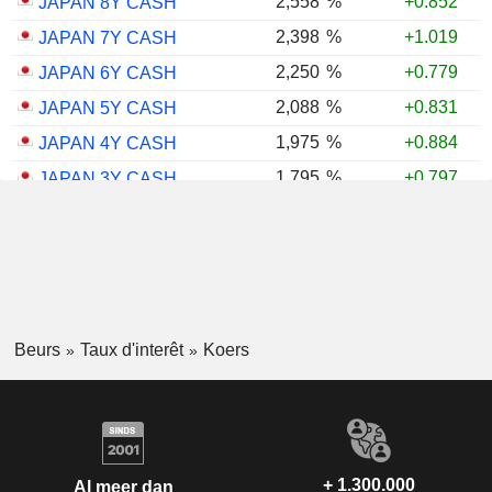
2,558
%
+0.852
JAPAN 8Y CASH
2,398
%
+1.019
JAPAN 7Y CASH
2,250
%
+0.779
JAPAN 6Y CASH
2,088
%
+0.831
JAPAN 5Y CASH
1,975
%
+0.884
JAPAN 4Y CASH
1,795
%
+0.797
JAPAN 3Y CASH
1,615
%
+1.007
JAPAN 2Y CASH
1,354
%
+0.774
JAPAN 1Y CASH
Beurs
Taux d'interêt
Koers
+ 1.300.000
Al meer dan