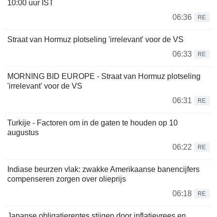
10:00 uur IST
06:36
RE
Straat van Hormuz plotseling 'irrelevant' voor de VS
06:33
RE
MORNING BID EUROPE - Straat van Hormuz plotseling
'irrelevant' voor de VS
06:31
RE
Turkije - Factoren om in de gaten te houden op 10
augustus
06:22
RE
Indiase beurzen vlak: zwakke Amerikaanse banencijfers
compenseren zorgen over olieprijs
06:18
RE
Japanse obligatierentes stijgen door inflatievrees en