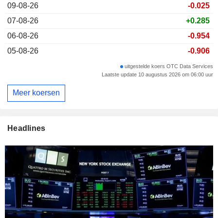
09-08-26
-0.025
07-08-26
+0.285
06-08-26
-0.954
05-08-26
-0.906
uitgestelde koers OTC Data Services
Laatste update 10 augustus 2026 om 06:00 uur
Meer koersen
Headlines