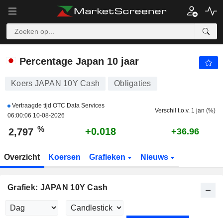
JAPAN 10Y CASH
2,797
%
+0.648
Percentage Japan 10 jaar
Koers JAPAN 10Y Cash
Obligaties
Vertraagde tijd OTC Data Services
Verschil t.o.v. 1 jan (%)
06:00:06 10-08-2026
%
+0.018
2,797
+36.96
Overzicht
Koersen
Grafieken
Nieuws
Grafiek: JAPAN 10Y Cash